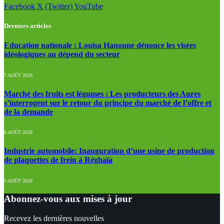
Facebook
X (Twitter)
YouTube
Derniers articles
Education nationale : Louisa Hanoune dénonce les visées
idéologiques au dépend du secteur
7 AOÛT 2026
Marché des fruits est légumes : Les producteurs des Aures
s’interrogent sur le retour du principe du marché de l’offre et
de la demande
6 AOÛT 2026
Industrie automobile: Inauguration d’une usine de production
de plaquettes de frein à Réghaïa
5 AOÛT 2026
Abonnez-vous aux mises à jour
Recevez les dernières nouvelles