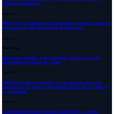
primaire, ça déroute «
4 AOÛT 2026
MDN-ANP: Le président de la République honore la mémoire
des martyrs et celles des victimes du terrorisme
4 AOÛT 2026
What's Hot
Education nationale : Louisa Hanoune dénonce les visées
idéologiques au dépend du secteur
7 AOÛT 2026
Marché des fruits est légumes : Les producteurs des Aures
s’interrogent sur le retour du principe du marché de l’offre et
de la demande
6 AOÛT 2026
Compétitions africaines interclubs 2026-2027 : Les clubs