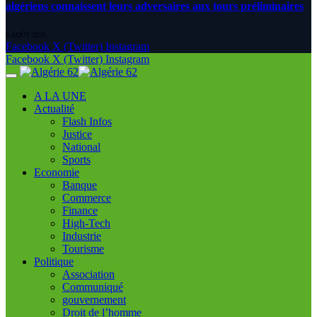
algériens connaissent leurs adversaires aux tours préliminaires
6 AOÛT 2026
Facebook
X (Twitter)
Instagram
Facebook
X (Twitter)
Instagram
A LA UNE
Actualité
Flash Infos
Justice
National
Sports
Economie
Banque
Commerce
Finance
High-Tech
Industrie
Tourisme
Politique
Association
Communiqué
gouvernement
Droit de l’homme