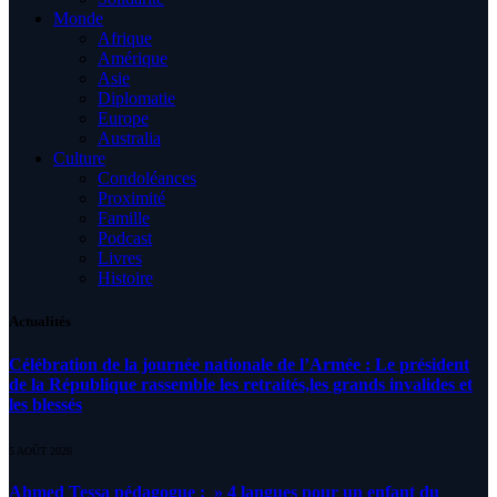
Monde
Afrique
Amérique
Asie
Diplomatie
Europe
Australia
Culture
Condoléances
Proximité
Famille
Podcast
Livres
Histoire
Actualités
Célébration de la journée nationale de l’Armée : Le président
de la République rassemble les retraités,les grands invalides et
les blessés
5 AOÛT 2026
Ahmed Tessa pédagogue : » 4 langues pour un enfant du