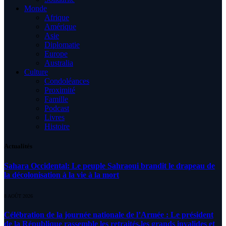
Monde
Afrique
Amérique
Asie
Diplomatie
Europe
Australia
Culture
Condoléances
Proximité
Famille
Podcast
Livres
Histoire
Actualités
Sahara Occidental: Le peuple Sahraoui brandit le drapeau de
la décolonisation à la vie à la mort
8 AOÛT 2026
Célébration de la journée nationale de l’Armée : Le président
de la République rassemble les retraités,les grands invalides et