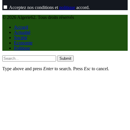
Acceptez nos conditions et
politique
accord.
© 2026 Algerie62. Tous droits réservés
Accueil
Actualité
Société
Economie
Politique
Submit
Type above and press
Enter
to search. Press
Esc
to cancel.