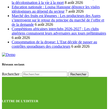
la décolonisation à la vie à la mort
8 août 2026
Education nationale : Louisa Hanoune dénonce les visées
idéologiques au dépend du secteur
7 août 2026
Marché des fruits est légumes : Les producteurs des Aures
s’interrogent sur le retour du principe du marché de l’offre et
de la demande
6 août 2026
Compétitions africaines interclubs 2026-2027 : Les clubs
algériens connaissent leurs adversaires aux tours préliminaires
6 août 2026
Consommation de la drogue: L’Etat décide de passer au
contrôles sporadiques des conducteurs
6 août 2026
Réseaux sociaux
Rechercher :
LETTRE DE L’EDITEUR