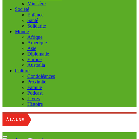
Ministère
Société
Enfance
Santé
Solidarité
Monde
Afrique
Amérique
Asie
Diplomatie
Europe
Australia
Culture
Condoléances
Proximité
Famille
Podcast
Livres
Histoire
Sahara O
À LA UNE