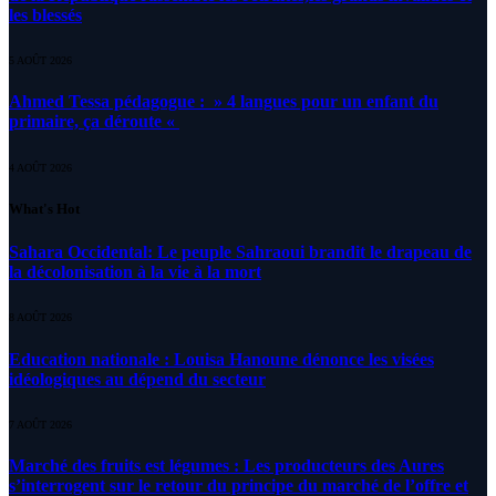
les blessés
5 AOÛT 2026
Ahmed Tessa pédagogue : » 4 langues pour un enfant du
primaire, ça déroute «
4 AOÛT 2026
What's Hot
Sahara Occidental: Le peuple Sahraoui brandit le drapeau de
la décolonisation à la vie à la mort
8 AOÛT 2026
Education nationale : Louisa Hanoune dénonce les visées
idéologiques au dépend du secteur
7 AOÛT 2026
Marché des fruits est légumes : Les producteurs des Aures
s’interrogent sur le retour du principe du marché de l’offre et