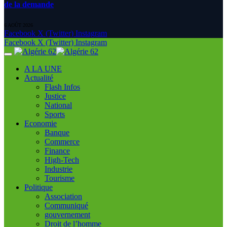
de la demande
6 AOÛT 2026
Facebook
X (Twitter)
Instagram
Facebook
X (Twitter)
Instagram
A LA UNE
Actualité
Flash Infos
Justice
National
Sports
Economie
Banque
Commerce
Finance
High-Tech
Industrie
Tourisme
Politique
Association
Communiqué
gouvernement
Droit de l’homme