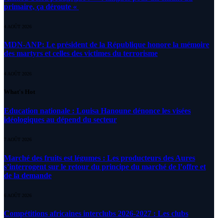
primaire, ça déroute «
4 AOÛT 2026
MDN-ANP: Le président de la République honore la mémoire
des martyrs et celles des victimes du terrorisme
4 AOÛT 2026
What's Hot
Education nationale : Louisa Hanoune dénonce les visées
idéologiques au dépend du secteur
7 AOÛT 2026
Marché des fruits est légumes : Les producteurs des Aures
s’interrogent sur le retour du principe du marché de l’offre et
de la demande
6 AOÛT 2026
Compétitions africaines interclubs 2026-2027 : Les clubs