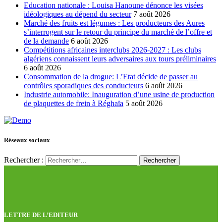
Education nationale : Louisa Hanoune dénonce les visées
idéologiques au dépend du secteur
7 août 2026
Marché des fruits est légumes : Les producteurs des Aures
s’interrogent sur le retour du principe du marché de l’offre et
de la demande
6 août 2026
Compétitions africaines interclubs 2026-2027 : Les clubs
algériens connaissent leurs adversaires aux tours préliminaires
6 août 2026
Consommation de la drogue: L’Etat décide de passer au
contrôles sporadiques des conducteurs
6 août 2026
Industrie automobile: Inauguration d’une usine de production
de plaquettes de frein à Réghaïa
5 août 2026
Réseaux sociaux
Rechercher :
LETTRE DE L’EDITEUR