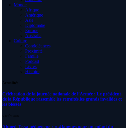
Monde
Afrique
Amérique
Asie
Diplomatie
Europe
Australia
Culture
Condoléances
Proximité
Famille
Podcast
Livres
Histoire
Actualités
Célébration de la journée nationale de l’Armée : Le président
de la République rassemble les retraités,les grands invalides et
les blessés
5 AOÛT 2026
Ahmed Tessa pédagogue : » 4 langues pour un enfant du