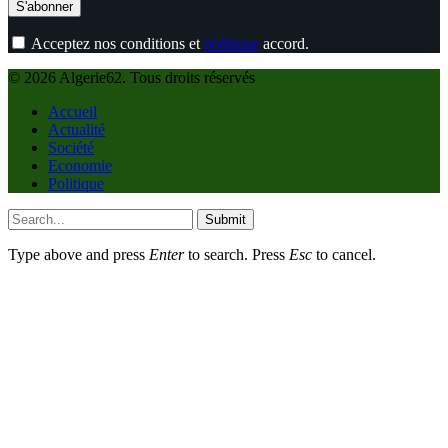
Acceptez nos conditions et
politique
accord.
© 2026 Algerie62. Tous droits réservés
Accueil
Actualité
Société
Economie
Politique
Submit
Type above and press
Enter
to search. Press
Esc
to cancel.