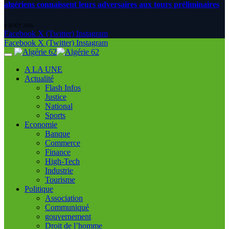
algériens connaissent leurs adversaires aux tours préliminaires
6 AOÛT 2026
Facebook
X (Twitter)
Instagram
Facebook
X (Twitter)
Instagram
A LA UNE
Actualité
Flash Infos
Justice
National
Sports
Economie
Banque
Commerce
Finance
High-Tech
Industrie
Tourisme
Politique
Association
Communiqué
gouvernement
Droit de l’homme