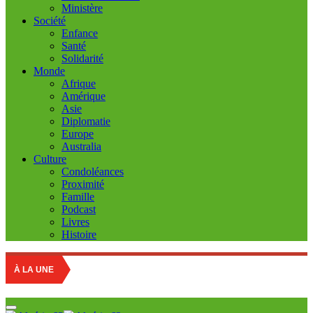
Ministère
Société
Enfance
Santé
Solidarité
Monde
Afrique
Amérique
Asie
Diplomatie
Europe
Australia
Culture
Condoléances
Proximité
Famille
Podcast
Livres
Histoire
Educatio
À LA UNE