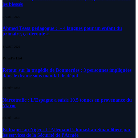
les blessés
5 AOÛT 2026
Ahmed Tessa pédagogue : » 4 langues pour un enfant du
primaire, ça déroute «
4 AOÛT 2026
What's Hot
Retour sur la tragédie de Boumerdes : 3 personnes impliquées
dans le drame sous mandat de dépôt
8 AOÛT 2026
Narcotrafic : L’Espagne a saisie 10,5 tonnes en provenance du
Maroc
8 AOÛT 2026
Kidnapee au Niger : L’Allemand Ulumaskan Sinan libéré par
les services de la Sécurité de l’Armée