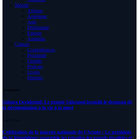
Monde
Afrique
Amérique
Asie
Diplomatie
Europe
Australia
Culture
Condoléances
Proximité
Famille
Podcast
Livres
Histoire
Actualités
Sahara Occidental: Le peuple Sahraoui brandit le drapeau de
la décolonisation à la vie à la mort
8 AOÛT 2026
Célébration de la journée nationale de l’Armée : Le président
de la République rassemble les retraités,les grands invalides et