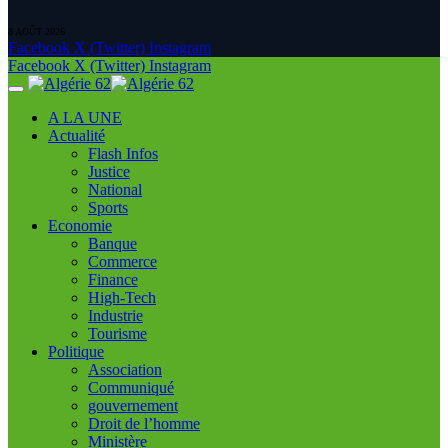
8 AOÛT 2026
Facebook
X (Twitter)
Instagram
Facebook
X (Twitter)
Instagram
A LA UNE
Actualité
Flash Infos
Justice
National
Sports
Economie
Banque
Commerce
Finance
High-Tech
Industrie
Tourisme
Politique
Association
Communiqué
gouvernement
Droit de l’homme
Ministère