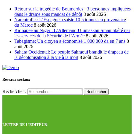
Retour sur la tragédie de Boumerdes : 3 personnes impliquées
dans le drame sous mandat de dépôt
8 août 2026
Narcotrafic : L’Espagne a saisie 10,5 tonnes en provenance
du Maroc
8 août 2026
Kidnapee au Niger : L’Allemand Ulumaskan Sinan libéré par
les services de la Sécurité de l’Armée
8 août 2026
Tabagisme: Un citoyen a économisé 1 000 000 da en 7 ans
8
août 2026
Sahara Occidental: Le peuple Sahraoui brandit le drapeau de
la décolonisation à la vie à la mort
8 août 2026
Réseaux sociaux
Rechercher :
LETTRE DE L’EDITEUR