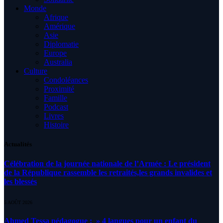
Monde
Afrique
Amérique
Asie
Diplomatie
Europe
Australia
Culture
Condoléances
Proximité
Famille
Podcast
Livres
Histoire
Actualités
Célébration de la journée nationale de l’Armée : Le président
de la République rassemble les retraités,les grands invalides et
les blessés
5 AOÛT 2026
Ahmed Tessa pédagogue : » 4 langues pour un enfant du