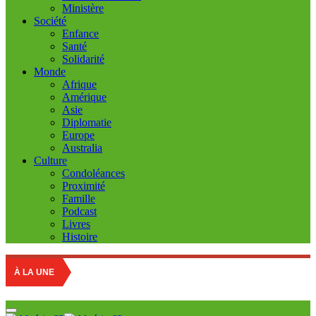
Ministère
Société
Enfance
Santé
Solidarité
Monde
Afrique
Amérique
Asie
Diplomatie
Europe
Australia
Culture
Condoléances
Proximité
Famille
Podcast
Livres
Histoire
Education nat
À LA UNE