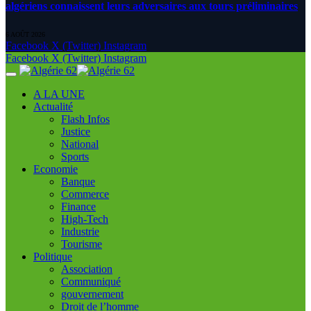
algériens connaissent leurs adversaires aux tours préliminaires
6 AOÛT 2026
Facebook
X (Twitter)
Instagram
Facebook
X (Twitter)
Instagram
A LA UNE
Actualité
Flash Infos
Justice
National
Sports
Economie
Banque
Commerce
Finance
High-Tech
Industrie
Tourisme
Politique
Association
Communiqué
gouvernement
Droit de l’homme