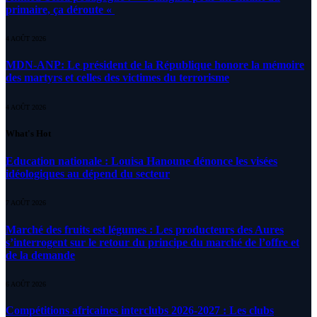
primaire, ça déroute «
4 AOÛT 2026
MDN-ANP: Le président de la République honore la mémoire
des martyrs et celles des victimes du terrorisme
4 AOÛT 2026
What's Hot
Education nationale : Louisa Hanoune dénonce les visées
idéologiques au dépend du secteur
7 AOÛT 2026
Marché des fruits est légumes : Les producteurs des Aures
s’interrogent sur le retour du principe du marché de l’offre et
de la demande
6 AOÛT 2026
Compétitions africaines interclubs 2026-2027 : Les clubs