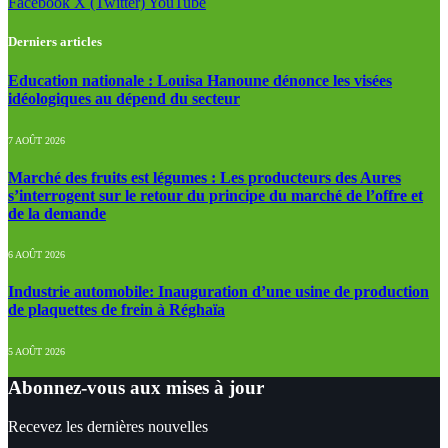
Facebook
X (Twitter)
YouTube
Derniers articles
Education nationale : Louisa Hanoune dénonce les visées
idéologiques au dépend du secteur
7 AOÛT 2026
Marché des fruits est légumes : Les producteurs des Aures
s’interrogent sur le retour du principe du marché de l’offre et
de la demande
6 AOÛT 2026
Industrie automobile: Inauguration d’une usine de production
de plaquettes de frein à Réghaïa
5 AOÛT 2026
Abonnez-vous aux mises à jour
Recevez les dernières nouvelles