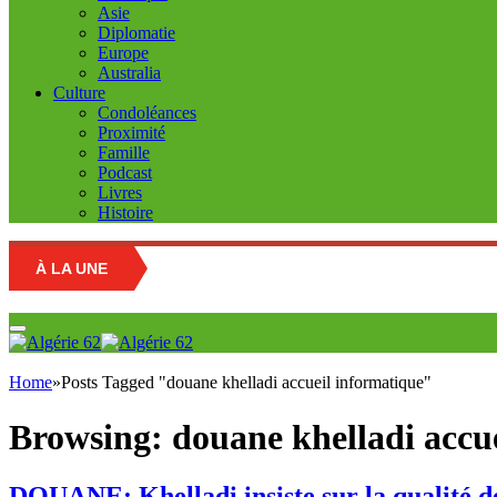
Asie
Diplomatie
Europe
Australia
Culture
Condoléances
Proximité
Famille
Podcast
Livres
Histoire
À LA UNE
Education
Home
»
Posts Tagged "douane khelladi accueil informatique"
Browsing:
douane khelladi accu
DOUANE: Khelladi insiste sur la qualité de