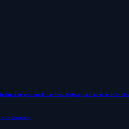
a République rassemble les retraités,les grands invalides et les bles
e, ça déroute «