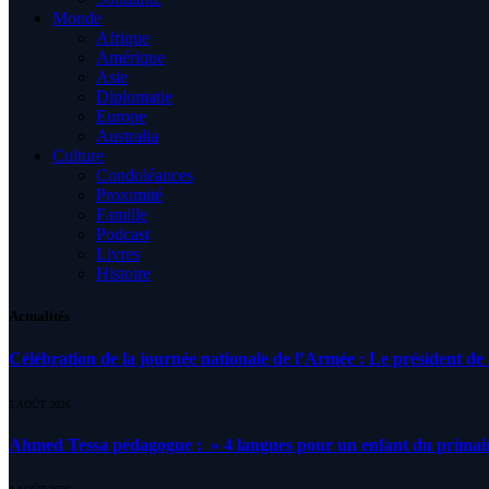
Monde
Afrique
Amérique
Asie
Diplomatie
Europe
Australia
Culture
Condoléances
Proximité
Famille
Podcast
Livres
Histoire
Actualités
Célébration de la journée nationale de l’Armée : Le président de l
5 AOÛT 2026
Ahmed Tessa pédagogue : » 4 langues pour un enfant du primair