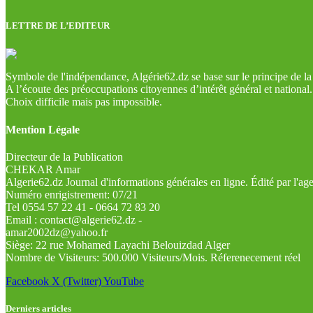
LETTRE DE L’EDITEUR
Symbole de l'indépendance, Algérie62.dz se base sur le principe de la l
A l’écoute des préoccupations citoyennes d’intérêt général et national.
Choix difficile mais pas impossible.
Mention Légale
Directeur de la Publication
CHEKAR Amar
Algerie62.dz Journal d'informations générales en ligne. Édité par l'a
Numéro enrigistrement: 07/21
Tel 0554 57 22 41 - 0664 72 83 20
Email : contact@algerie62.dz -
amar2002dz@yahoo.fr
Siège: 22 rue Mohamed Layachi Belouizdad Alger
Nombre de Visiteurs: 500.000 Visiteurs/Mois. Réferenecement réel
Facebook
X (Twitter)
YouTube
Derniers articles