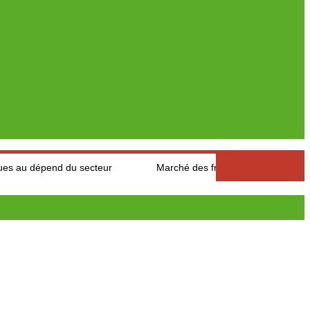
d du secteur
Marché des fruits est légumes : Les producteurs