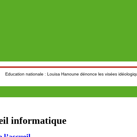
 nationale : Louisa Hanoune dénonce les visées idéologiques au dépen
eil informatique
 l’accueil