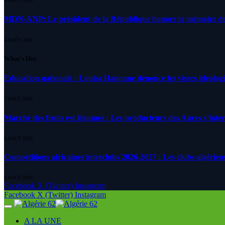
4 AOÛT 2026
MDN-ANP: Le président de la République honore la mémoire des m
4 AOÛT 2026
What's Hot
Education nationale : Louisa Hanoune dénonce les visées idéolog
7 AOÛT 2026
Marché des fruits est légumes : Les producteurs des Aures s’inte
6 AOÛT 2026
Compétitions africaines interclubs 2026-2027 : Les clubs algérien
6 AOÛT 2026
Facebook
X (Twitter)
Instagram
Facebook
X (Twitter)
Instagram
A LA UNE