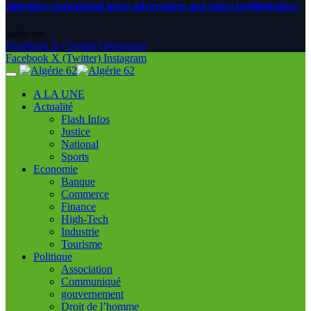
algériens connaissent leurs adversaires aux tours préliminaires
6 AOÛT 2026
Facebook
X (Twitter)
Instagram
Facebook
X (Twitter)
Instagram
A LA UNE
Actualité
Flash Infos
Justice
National
Sports
Economie
Banque
Commerce
Finance
High-Tech
Industrie
Tourisme
Politique
Association
Communiqué
gouvernement
Droit de l’homme