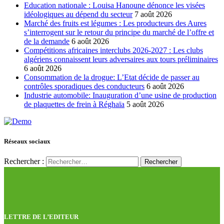
Education nationale : Louisa Hanoune dénonce les visées
idéologiques au dépend du secteur
7 août 2026
Marché des fruits est légumes : Les producteurs des Aures
s’interrogent sur le retour du principe du marché de l’offre et
de la demande
6 août 2026
Compétitions africaines interclubs 2026-2027 : Les clubs
algériens connaissent leurs adversaires aux tours préliminaires
6 août 2026
Consommation de la drogue: L’Etat décide de passer au
contrôles sporadiques des conducteurs
6 août 2026
Industrie automobile: Inauguration d’une usine de production
de plaquettes de frein à Réghaïa
5 août 2026
Réseaux sociaux
Rechercher :
LETTRE DE L’EDITEUR