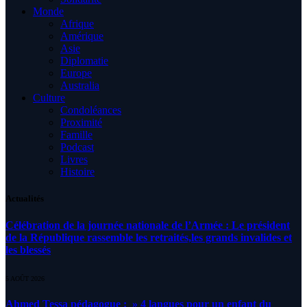
Monde
Afrique
Amérique
Asie
Diplomatie
Europe
Australia
Culture
Condoléances
Proximité
Famille
Podcast
Livres
Histoire
Actualités
Célébration de la journée nationale de l’Armée : Le président
de la République rassemble les retraités,les grands invalides et
les blessés
5 AOÛT 2026
Ahmed Tessa pédagogue : » 4 langues pour un enfant du