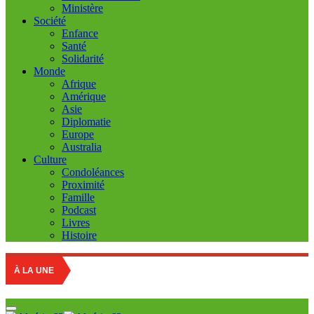
Ministère
Société
Enfance
Santé
Solidarité
Monde
Afrique
Amérique
Asie
Diplomatie
Europe
Australia
Culture
Condoléances
Proximité
Famille
Podcast
Livres
Histoire
Education
À LA UNE