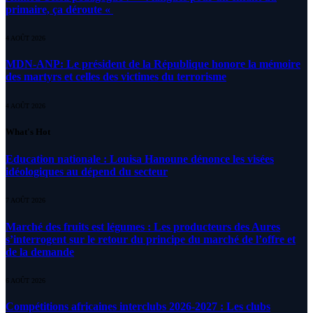
primaire, ça déroute «
4 AOÛT 2026
MDN-ANP: Le président de la République honore la mémoire
des martyrs et celles des victimes du terrorisme
4 AOÛT 2026
What's Hot
Education nationale : Louisa Hanoune dénonce les visées
idéologiques au dépend du secteur
7 AOÛT 2026
Marché des fruits est légumes : Les producteurs des Aures
s’interrogent sur le retour du principe du marché de l’offre et
de la demande
6 AOÛT 2026
Compétitions africaines interclubs 2026-2027 : Les clubs