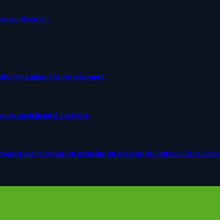
e, ça déroute «
écolonisation à la vie à la mort
iques au dépend du secteur
rrogent sur le retour du principe du marché de l’offre et de la dem