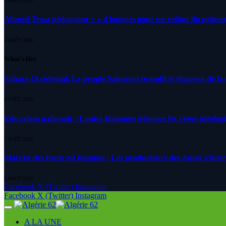
5 AOÛT 2026
Ahmed Tessa pédagogue : » 4 langues pour un enfant du primair
4 AOÛT 2026
What's Hot
Sahara Occidental: Le peuple Sahraoui brandit le drapeau de la d
8 AOÛT 2026
Education nationale : Louisa Hanoune dénonce les visées idéolog
7 AOÛT 2026
Marché des fruits est légumes : Les producteurs des Aures s’inte
6 AOÛT 2026
Facebook
X (Twitter)
Instagram
Facebook
X (Twitter)
Instagram
A LA UNE