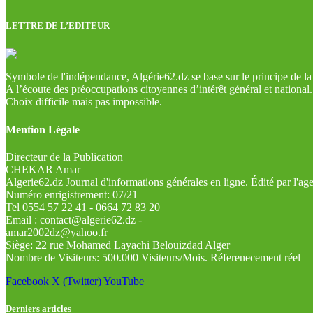
LETTRE DE L’EDITEUR
Symbole de l'indépendance, Algérie62.dz se base sur le principe de la l
A l’écoute des préoccupations citoyennes d’intérêt général et national.
Choix difficile mais pas impossible.
Mention Légale
Directeur de la Publication
CHEKAR Amar
Algerie62.dz Journal d'informations générales en ligne. Édité par l'a
Numéro enrigistrement: 07/21
Tel 0554 57 22 41 - 0664 72 83 20
Email : contact@algerie62.dz -
amar2002dz@yahoo.fr
Siège: 22 rue Mohamed Layachi Belouizdad Alger
Nombre de Visiteurs: 500.000 Visiteurs/Mois. Réferenecement réel
Facebook
X (Twitter)
YouTube
Derniers articles