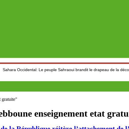
dental: Le peuple Sahraoui brandit le drapeau de la décolonisation à la
 gratuite"
tebboune enseignement etat gratu
 République réitère l’attachement de l’Et