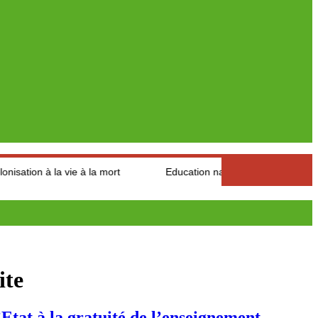
 vie à la mort
Education nationale : Louisa Hanoune dénonce
ite
at à la gratuité de l’enseignement