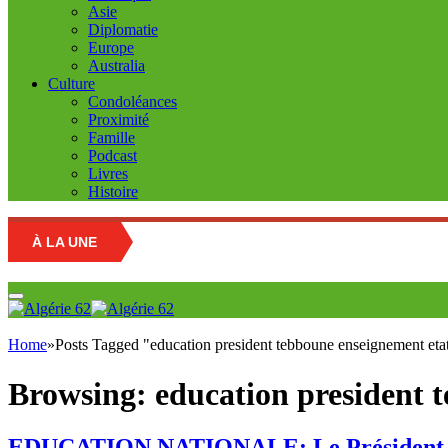
Asie
Diplomatie
Europe
Australia
Culture
Condoléances
Proximité
Famille
Podcast
Livres
Histoire
À LA UNE
Sahara Occi
Home
»
Posts Tagged "education president tebboune enseignement etat
Browsing:
education president 
EDUCATION NATIONALE: Le Président de la