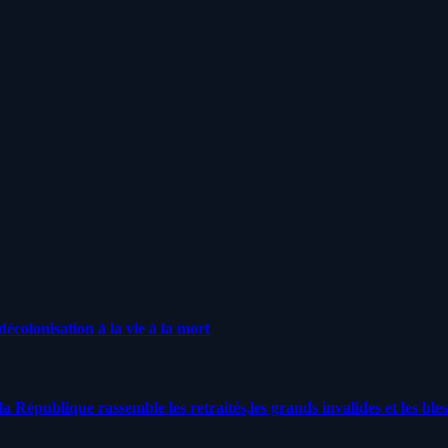
écolonisation à la vie à la mort
a République rassemble les retraités,les grands invalides et les bles