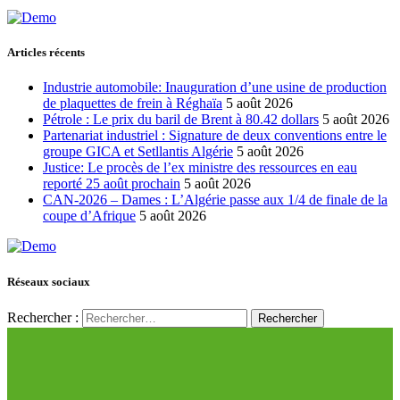
Articles récents
Industrie automobile: Inauguration d’une usine de production
de plaquettes de frein à Réghaïa
5 août 2026
Pétrole : Le prix du baril de Brent à 80.42 dollars
5 août 2026
Partenariat industriel : Signature de deux conventions entre le
groupe GICA et Setllantis Algérie
5 août 2026
Justice: Le procès de l’ex ministre des ressources en eau
reporté 25 août prochain
5 août 2026
CAN-2026 – Dames : L’Algérie passe aux 1/4 de finale de la
coupe d’Afrique
5 août 2026
Réseaux sociaux
Rechercher :