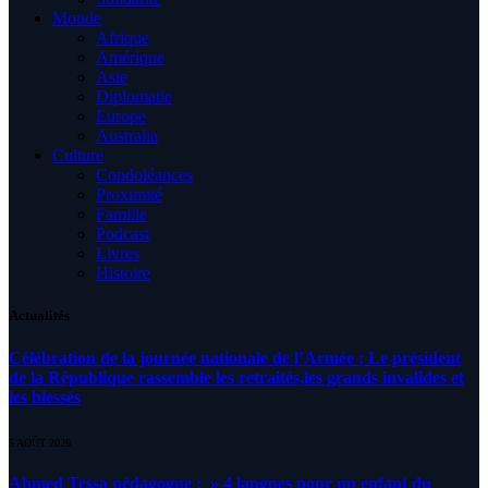
Monde
Afrique
Amérique
Asie
Diplomatie
Europe
Australia
Culture
Condoléances
Proximité
Famille
Podcast
Livres
Histoire
Actualités
Célébration de la journée nationale de l’Armée : Le président
de la République rassemble les retraités,les grands invalides et
les blessés
5 AOÛT 2026
Ahmed Tessa pédagogue : » 4 langues pour un enfant du