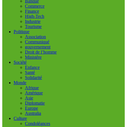
Banque
Commerce
Finance
High-Tech
Industrie
Tourisme
Politique
Association
Communiqué
gouvernement
Droit de l’homme
Ministère
Société
Enfance
Santé
Solidarité
Monde
Afrique
Amérique
Asie
Diplomatie
Europe
Australia
Culture
Condoléances