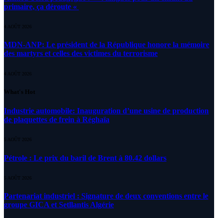
primaire, ça déroute «
4 AOÛT 2026
MDN-ANP: Le président de la République honore la mémoire
des martyrs et celles des victimes du terrorisme
4 AOÛT 2026
What's Hot
Industrie automobile: Inauguration d’une usine de production
de plaquettes de frein à Réghaïa
5 AOÛT 2026
Pétrole : Le prix du baril de Brent à 80.42 dollars
5 AOÛT 2026
Partenariat industriel : Signature de deux conventions entre le
groupe GICA et Setllantis Algérie