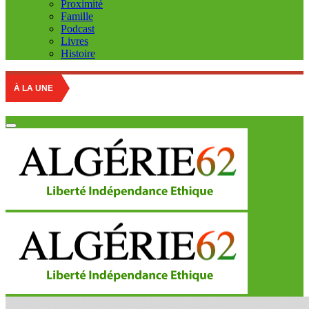
Proximité
Famille
Podcast
Livres
Histoire
À LA UNE