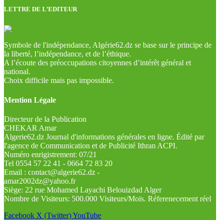
LETTRE DE L’EDITEUR
Symbole de l'indépendance, Algérie62.dz se base sur le principe de
la liberté, l’indépendance, et de l’éthique.
A l’écoute des préoccupations citoyennes d’intérêt général et
national.
Choix difficile mais pas impossible.
Mention Légale
Directeur de la Publication
CHEKAR Amar
Algerie62.dz Journal d'informations générales en ligne. Édité par
l'agence de Communication et de Publicité Ithran ACPI.
Numéro enrigistrement: 07/21
Tel 0554 57 22 41 - 0664 72 83 20
Email : contact@algerie62.dz -
amar2002dz@yahoo.fr
Siège: 22 rue Mohamed Layachi Belouizdad Alger
Nombre de Visiteurs: 500.000 Visiteurs/Mois. Réferenecement réel
Facebook
X (Twitter)
YouTube