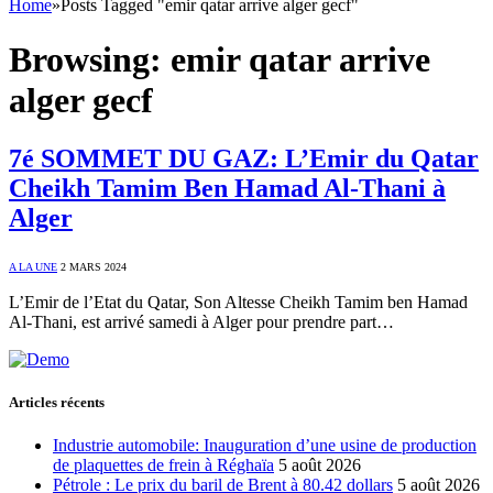
Home
»
Posts Tagged "emir qatar arrive alger gecf"
Browsing:
emir qatar arrive
alger gecf
7é SOMMET DU GAZ: L’Emir du Qatar
Cheikh Tamim Ben Hamad Al-Thani à
Alger
A LA UNE
2 MARS 2024
L’Emir de l’Etat du Qatar, Son Altesse Cheikh Tamim ben Hamad
Al-Thani, est arrivé samedi à Alger pour prendre part…
Articles récents
Industrie automobile: Inauguration d’une usine de production
de plaquettes de frein à Réghaïa
5 août 2026
Pétrole : Le prix du baril de Brent à 80.42 dollars
5 août 2026