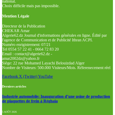
national.
Choix difficile mais pas impossible.
Mention Légale
Directeur de la Publication
CHEKAR Amar
Algerie62.dz Journal d'informations générales en ligne. Édité par
l'agence de Communication et de Publicité Ithran ACPI.
Numéro enrigistrement: 07/21
Tel 0554 57 22 41 - 0664 72 83 20
Email : contact@algerie62.dz -
amar2002dz@yahoo.fr
Siège: 22 rue Mohamed Layachi Belouizdad Alger
Nombre de Visiteurs: 500.000 Visiteurs/Mois. Réferenecement réel
Facebook
X (Twitter)
YouTube
Derniers articles
Industrie automobile: Inauguration d’une usine de production
de plaquettes de frein à Réghaïa
5 AOÛT 2026