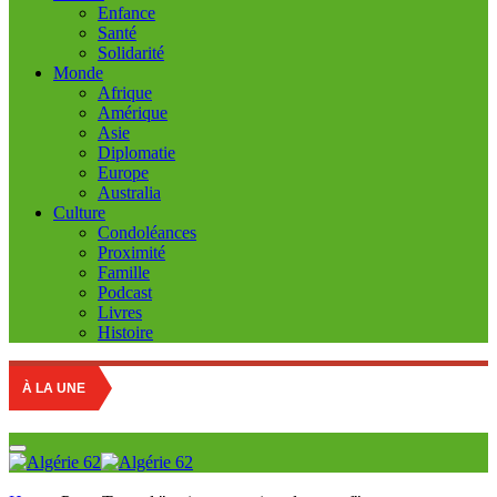
Enfance
Santé
Solidarité
Monde
Afrique
Amérique
Asie
Diplomatie
Europe
Australia
Culture
Condoléances
Proximité
Famille
Podcast
Livres
Histoire
À LA UNE