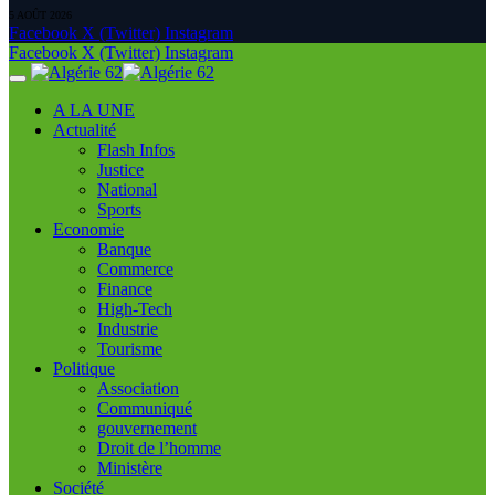
5 AOÛT 2026
Facebook
X (Twitter)
Instagram
Facebook
X (Twitter)
Instagram
A LA UNE
Actualité
Flash Infos
Justice
National
Sports
Economie
Banque
Commerce
Finance
High-Tech
Industrie
Tourisme
Politique
Association
Communiqué
gouvernement
Droit de l’homme
Ministère
Société