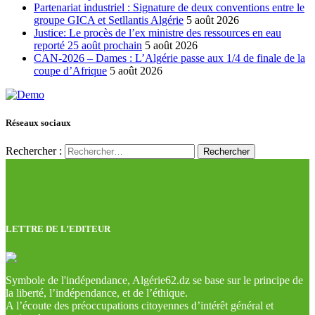
Partenariat industriel : Signature de deux conventions entre le
groupe GICA et Setllantis Algérie
5 août 2026
Justice: Le procès de l’ex ministre des ressources en eau
reporté 25 août prochain
5 août 2026
CAN-2026 – Dames : L’Algérie passe aux 1/4 de finale de la
coupe d’Afrique
5 août 2026
Réseaux sociaux
Rechercher :
LETTRE DE L’EDITEUR
Symbole de l'indépendance, Algérie62.dz se base sur le principe de
la liberté, l’indépendance, et de l’éthique.
A l’écoute des préoccupations citoyennes d’intérêt général et