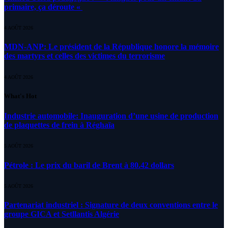
primaire, ça déroute «
4 AOÛT 2026
MDN-ANP: Le président de la République honore la mémoire
des martyrs et celles des victimes du terrorisme
4 AOÛT 2026
What's Hot
Industrie automobile: Inauguration d’une usine de production
de plaquettes de frein à Réghaïa
5 AOÛT 2026
Pétrole : Le prix du baril de Brent à 80.42 dollars
5 AOÛT 2026
Partenariat industriel : Signature de deux conventions entre le
groupe GICA et Setllantis Algérie