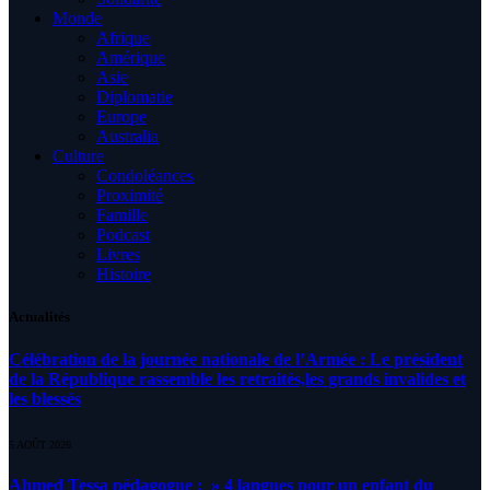
Monde
Afrique
Amérique
Asie
Diplomatie
Europe
Australia
Culture
Condoléances
Proximité
Famille
Podcast
Livres
Histoire
Actualités
Célébration de la journée nationale de l’Armée : Le président
de la République rassemble les retraités,les grands invalides et
les blessés
5 AOÛT 2026
Ahmed Tessa pédagogue : » 4 langues pour un enfant du