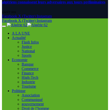
algériens connaissent leurs adversaires aux tours préliminaires
6 AOÛT 2026
Facebook
X (Twitter)
Instagram
Facebook
X (Twitter)
Instagram
A LA UNE
Actualité
Flash Infos
Justice
National
Sports
Economie
Banque
Commerce
Finance
High-Tech
Industrie
Tourisme
Politique
Association
Communiqué
gouvernement
Droit de l’homme