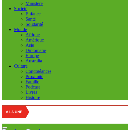
Ministère
Société
Enfance
Santé
Solidarité
Monde
Afrique
Amérique
Asie
Diplomatie
Europe
Australia
Culture
Condoléances
Proximité
Famille
Podcast
Livres
Histoire
Education na
À LA UNE