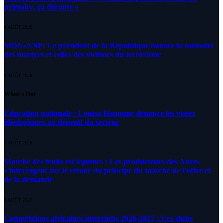
primaire, ça déroute «
4 AOÛT 2026
MDN-ANP: Le président de la République honore la mémoire
des martyrs et celles des victimes du terrorisme
4 AOÛT 2026
What's Hot
Education nationale : Louisa Hanoune dénonce les visées
idéologiques au dépend du secteur
7 AOÛT 2026
Marché des fruits est légumes : Les producteurs des Aures
s’interrogent sur le retour du principe du marché de l’offre et
de la demande
6 AOÛT 2026
Compétitions africaines interclubs 2026-2027 : Les clubs