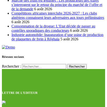
Marché des fruits est légumes : Les producteurs des Aures
s’interrogent sur le retour du principe du marché de l’offre et
de la demande
6 août 2026
Compétitions africaines interclubs 2026-2027 : Les clubs
algériens connaissent leurs adversaires aux tours préliminaires
6 août 2026
Consommation de la drogue: L’Etat décide de passer au
contrôles sporadiques des conducteurs
6 août 2026
Industrie automobile: Inauguration d’une usine de production
de plaquettes de frein à Réghaïa
5 août 2026
Réseaux sociaux
Rechercher :
LETTRE DE L’EDITEUR