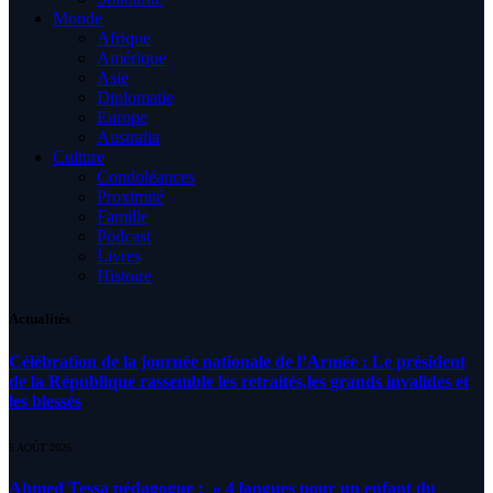
Monde
Afrique
Amérique
Asie
Diplomatie
Europe
Australia
Culture
Condoléances
Proximité
Famille
Podcast
Livres
Histoire
Actualités
Célébration de la journée nationale de l’Armée : Le président
de la République rassemble les retraités,les grands invalides et
les blessés
5 AOÛT 2026
Ahmed Tessa pédagogue : » 4 langues pour un enfant du