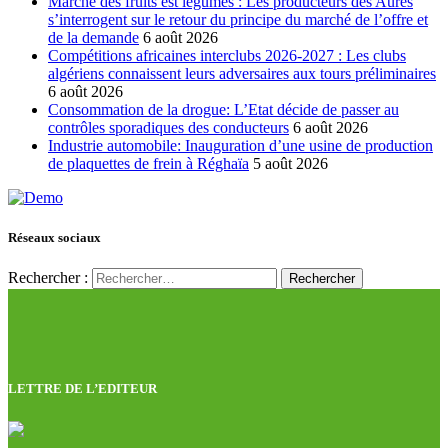
Marché des fruits est légumes : Les producteurs des Aures
s’interrogent sur le retour du principe du marché de l’offre et
de la demande
6 août 2026
Compétitions africaines interclubs 2026-2027 : Les clubs
algériens connaissent leurs adversaires aux tours préliminaires
6 août 2026
Consommation de la drogue: L’Etat décide de passer au
contrôles sporadiques des conducteurs
6 août 2026
Industrie automobile: Inauguration d’une usine de production
de plaquettes de frein à Réghaïa
5 août 2026
Réseaux sociaux
Rechercher :
LETTRE DE L’EDITEUR