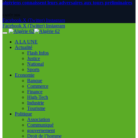
algériens connaissent leurs adversaires aux tours préliminaires
6 AOÛT 2026
Facebook
X (Twitter)
Instagram
Facebook
X (Twitter)
Instagram
A LA UNE
Actualité
Flash Infos
Justice
National
Sports
Economie
Banque
Commerce
Finance
High-Tech
Industrie
Tourisme
Politique
Association
Communiqué
gouvernement
Droit de l’homme