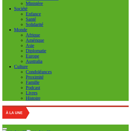
Ministère
Société
Enfance
Santé
Solidarité
Monde
Afrique
Amérique
Asie
Diplomatie
Europe
Australia
Culture
Condoléances
Proximité
Famille
Podcast
Livres
Histoire
Education
À LA UNE