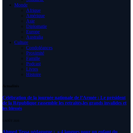
Monde
Afrique
Amérique
Asie
Diplomatie
Europe
Australia
Culture
Condoléances
Proximité
Famille
Podcast
Livres
Histoire
Actualités
Célébration de la journée nationale de l’Armée : Le président
de la République rassemble les retraités,les grands invalides et
les blessés
5 AOÛT 2026
Ahmed Tessa pédagogue : » 4 langues pour un enfant du