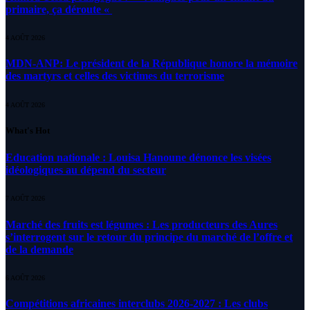
primaire, ça déroute «
4 AOÛT 2026
MDN-ANP: Le président de la République honore la mémoire
des martyrs et celles des victimes du terrorisme
4 AOÛT 2026
What's Hot
Education nationale : Louisa Hanoune dénonce les visées
idéologiques au dépend du secteur
7 AOÛT 2026
Marché des fruits est légumes : Les producteurs des Aures
s’interrogent sur le retour du principe du marché de l’offre et
de la demande
6 AOÛT 2026
Compétitions africaines interclubs 2026-2027 : Les clubs