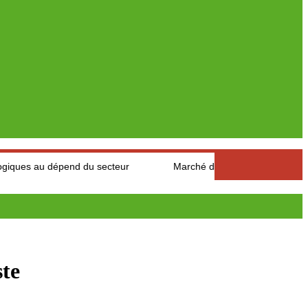
épend du secteur
Marché des fruits est légumes : Les product
ste