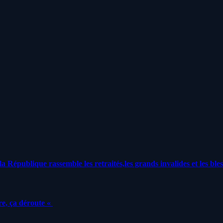
a République rassemble les retraités,les grands invalides et les bles
e, ça déroute «