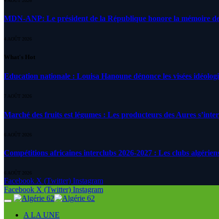
4 AOÛT 2026
MDN-ANP: Le président de la République honore la mémoire des m
4 AOÛT 2026
What's Hot
Education nationale : Louisa Hanoune dénonce les visées idéolog
7 AOÛT 2026
Marché des fruits est légumes : Les producteurs des Aures s’inte
6 AOÛT 2026
Compétitions africaines interclubs 2026-2027 : Les clubs algérien
6 AOÛT 2026
Facebook
X (Twitter)
Instagram
Facebook
X (Twitter)
Instagram
A LA UNE