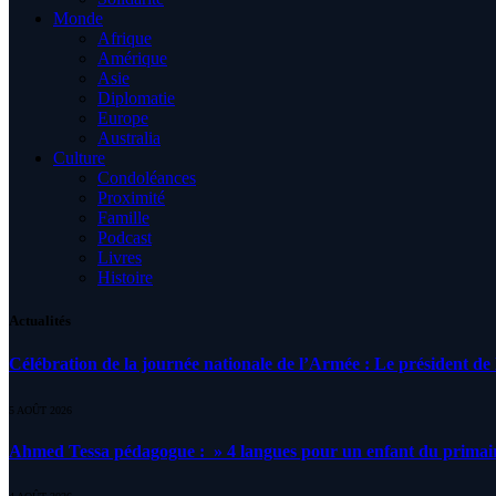
Monde
Afrique
Amérique
Asie
Diplomatie
Europe
Australia
Culture
Condoléances
Proximité
Famille
Podcast
Livres
Histoire
Actualités
Célébration de la journée nationale de l’Armée : Le président de l
5 AOÛT 2026
Ahmed Tessa pédagogue : » 4 langues pour un enfant du primair