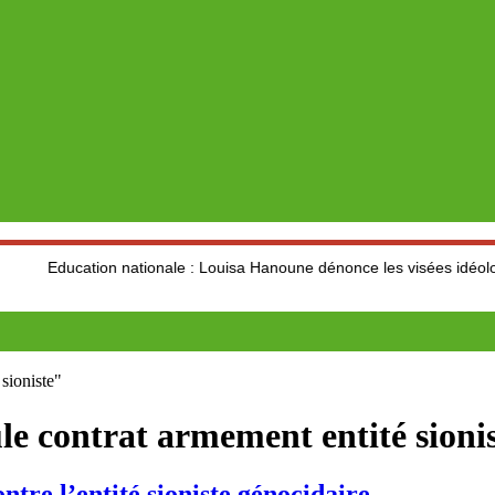
tion nationale : Louisa Hanoune dénonce les visées idéologiques au d
sioniste"
e contrat armement entité sioni
re l’entité sioniste génocidaire