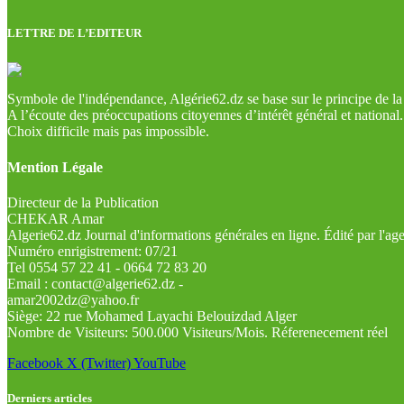
LETTRE DE L’EDITEUR
Symbole de l'indépendance, Algérie62.dz se base sur le principe de la l
A l’écoute des préoccupations citoyennes d’intérêt général et national.
Choix difficile mais pas impossible.
Mention Légale
Directeur de la Publication
CHEKAR Amar
Algerie62.dz Journal d'informations générales en ligne. Édité par l'a
Numéro enrigistrement: 07/21
Tel 0554 57 22 41 - 0664 72 83 20
Email : contact@algerie62.dz -
amar2002dz@yahoo.fr
Siège: 22 rue Mohamed Layachi Belouizdad Alger
Nombre de Visiteurs: 500.000 Visiteurs/Mois. Réferenecement réel
Facebook
X (Twitter)
YouTube
Derniers articles