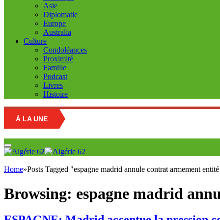
Asie
Diplomatie
Europe
Australia
Culture
Condoléances
Proximité
Famille
Podcast
Livres
Histoire
À LA UNE
Educa
Home
»
Posts Tagged "espagne madrid annule contrat armement entité 
Browsing:
espagne madrid annul
ESPAGNE: Madrid accentue la pression cont