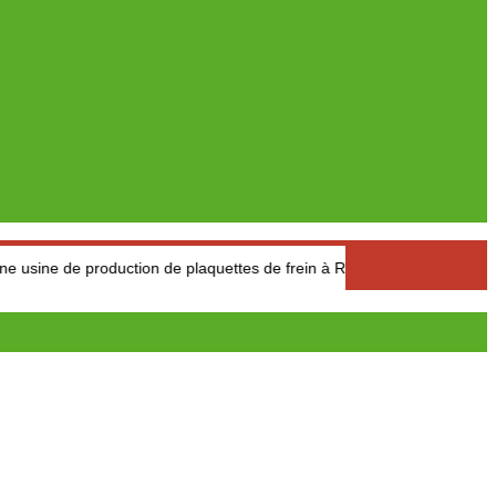
de production de plaquettes de frein à Réghaïa
Pétrole : Le pr