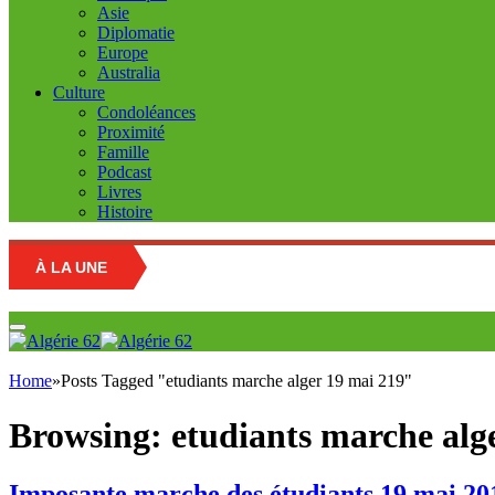
Asie
Diplomatie
Europe
Australia
Culture
Condoléances
Proximité
Famille
Podcast
Livres
Histoire
À LA UNE
Home
»
Posts Tagged "etudiants marche alger 19 mai 219"
Browsing:
etudiants marche alg
Imposante marche des étudiants 19 mai 20