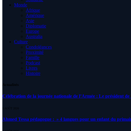
Monde
Afrique
Amérique
Asie
Diplomatie
Europe
Australia
Culture
Condoléances
Proximité
Famille
Podcast
Livres
Histoire
Actualités
Célébration de la journée nationale de l’Armée : Le président de l
5 AOÛT 2026
Ahmed Tessa pédagogue : » 4 langues pour un enfant du primair