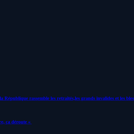
a République rassemble les retraités,les grands invalides et les bles
e, ça déroute «