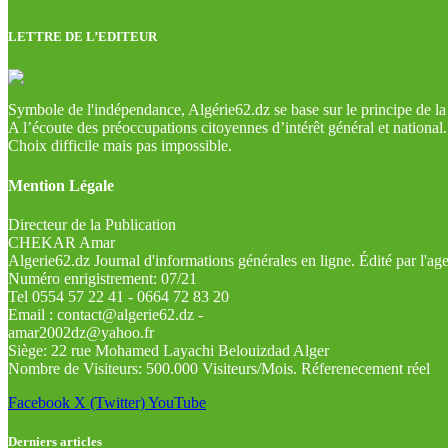
LETTRE DE L’EDITEUR
Symbole de l'indépendance, Algérie62.dz se base sur le principe de la l
A l’écoute des préoccupations citoyennes d’intérêt général et national.
Choix difficile mais pas impossible.
Mention Légale
Directeur de la Publication
CHEKAR Amar
Algerie62.dz Journal d'informations générales en ligne. Édité par l'a
Numéro enrigistrement: 07/21
Tel 0554 57 22 41 - 0664 72 83 20
Email : contact@algerie62.dz -
amar2002dz@yahoo.fr
Siège: 22 rue Mohamed Layachi Belouizdad Alger
Nombre de Visiteurs: 500.000 Visiteurs/Mois. Réferenecement réel
Facebook
X (Twitter)
YouTube
Derniers articles