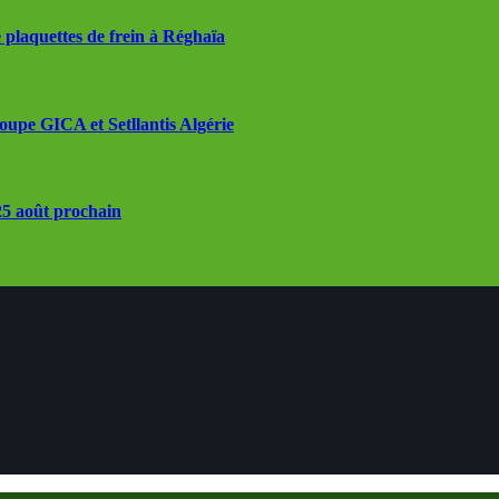
 plaquettes de frein à Réghaïa
roupe GICA et Setllantis Algérie
 25 août prochain