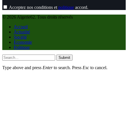
Acceptez nos conditions et
politique
accord.
© 2026 Algerie62. Tous droits réservés
Accueil
Actualité
Société
Economie
Politique
Submit
Type above and press
Enter
to search. Press
Esc
to cancel.