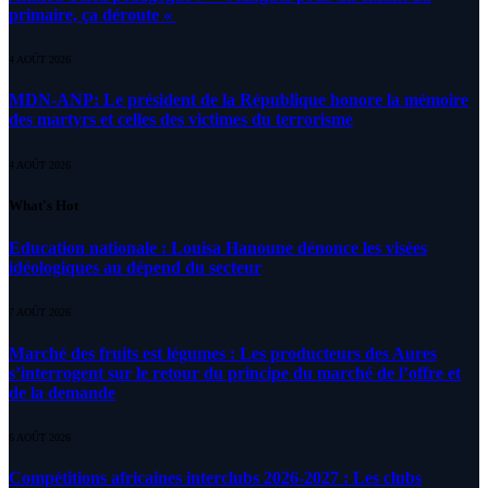
primaire, ça déroute «
4 AOÛT 2026
MDN-ANP: Le président de la République honore la mémoire
des martyrs et celles des victimes du terrorisme
4 AOÛT 2026
What's Hot
Education nationale : Louisa Hanoune dénonce les visées
idéologiques au dépend du secteur
7 AOÛT 2026
Marché des fruits est légumes : Les producteurs des Aures
s’interrogent sur le retour du principe du marché de l’offre et
de la demande
6 AOÛT 2026
Compétitions africaines interclubs 2026-2027 : Les clubs