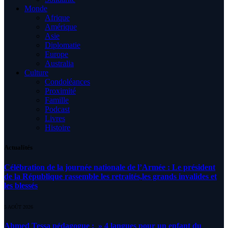
Monde
Afrique
Amérique
Asie
Diplomatie
Europe
Australia
Culture
Condoléances
Proximité
Famille
Podcast
Livres
Histoire
Actualités
Célébration de la journée nationale de l’Armée : Le président
de la République rassemble les retraités,les grands invalides et
les blessés
5 AOÛT 2026
Ahmed Tessa pédagogue : » 4 langues pour un enfant du