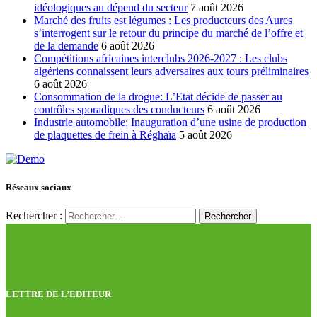
idéologiques au dépend du secteur
7 août 2026
Marché des fruits est légumes : Les producteurs des Aures
s’interrogent sur le retour du principe du marché de l’offre et
de la demande
6 août 2026
Compétitions africaines interclubs 2026-2027 : Les clubs
algériens connaissent leurs adversaires aux tours préliminaires
6 août 2026
Consommation de la drogue: L’Etat décide de passer au
contrôles sporadiques des conducteurs
6 août 2026
Industrie automobile: Inauguration d’une usine de production
de plaquettes de frein à Réghaïa
5 août 2026
Réseaux sociaux
Rechercher :
LETTRE DE L’EDITEUR