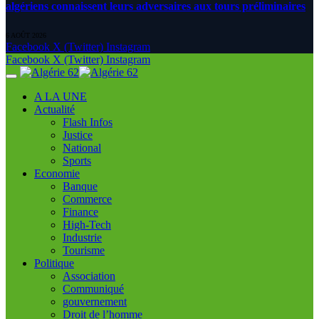
algériens connaissent leurs adversaires aux tours préliminaires
6 AOÛT 2026
Facebook
X (Twitter)
Instagram
Facebook
X (Twitter)
Instagram
A LA UNE
Actualité
Flash Infos
Justice
National
Sports
Economie
Banque
Commerce
Finance
High-Tech
Industrie
Tourisme
Politique
Association
Communiqué
gouvernement
Droit de l’homme