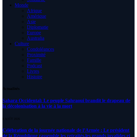
Monde
Afrique
Amérique
Asie
Diplomatie
Europe
Australia
Culture
Condoléances
Proximité
Famille
Podcast
Livres
Histoire
Actualités
Sahara Occidental: Le peuple Sahraoui brandit le drapeau de
la décolonisation à la vie à la mort
8 AOÛT 2026
Célébration de la journée nationale de l’Armée : Le président
de la République rassemble les retraités,les grands invalides et