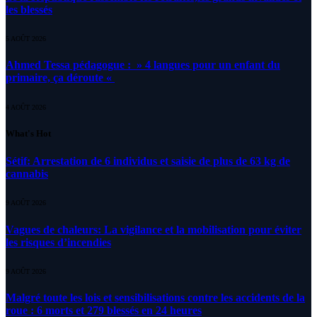
les blessés
5 AOÛT 2026
Ahmed Tessa pédagogue : » 4 langues pour un enfant du
primaire, ça déroute «
4 AOÛT 2026
What's Hot
Sétif: Arrestation de 6 individus et saisie de plus de 63 kg de
cannabis
9 AOÛT 2026
Vagues de chaleurs: La vigilance et la mobilisation pour éviter
les risques d’incendies
9 AOÛT 2026
Malgré toute les lois et sensibilisations contre les accidents de la
roue : 6 morts et 279 blessés en 24 heures