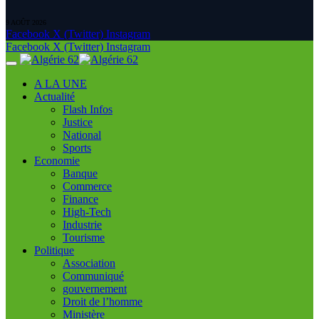
9 AOÛT 2026
Facebook
X (Twitter)
Instagram
Facebook
X (Twitter)
Instagram
A LA UNE
Actualité
Flash Infos
Justice
National
Sports
Economie
Banque
Commerce
Finance
High-Tech
Industrie
Tourisme
Politique
Association
Communiqué
gouvernement
Droit de l’homme
Ministère