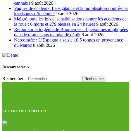
cannabis
9 août 2026
Vagues de chaleurs: La vigilance et la mobilisation pour éviter
les risques d’incendies
9 août 2026
Malgré toute les lois et sensibilisations contre les accidents de
la roue : 6 morts et 279 blessés en 24 heures
9 août 2026
Retour sur la tragédie de Boumerdes : 3 personnes impliquées
dans le drame sous mandat de dépôt
8 août 2026
Narcotrafic : L’Espagne a saisie 10,5 tonnes en provenance
du Maroc
8 août 2026
Réseaux sociaux
Rechercher :
LETTRE DE L’EDITEUR