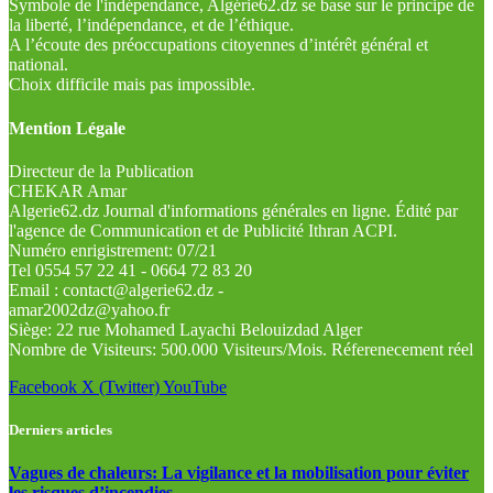
Symbole de l'indépendance, Algérie62.dz se base sur le principe de
la liberté, l’indépendance, et de l’éthique.
A l’écoute des préoccupations citoyennes d’intérêt général et
national.
Choix difficile mais pas impossible.
Mention Légale
Directeur de la Publication
CHEKAR Amar
Algerie62.dz Journal d'informations générales en ligne. Édité par
l'agence de Communication et de Publicité Ithran ACPI.
Numéro enrigistrement: 07/21
Tel 0554 57 22 41 - 0664 72 83 20
Email : contact@algerie62.dz -
amar2002dz@yahoo.fr
Siège: 22 rue Mohamed Layachi Belouizdad Alger
Nombre de Visiteurs: 500.000 Visiteurs/Mois. Réferenecement réel
Facebook
X (Twitter)
YouTube
Derniers articles
Vagues de chaleurs: La vigilance et la mobilisation pour éviter
les risques d’incendies