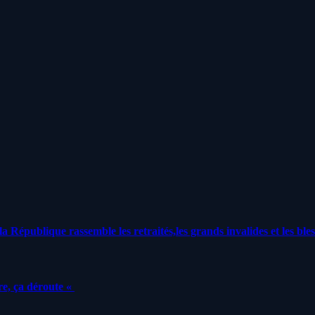
a République rassemble les retraités,les grands invalides et les bles
e, ça déroute «