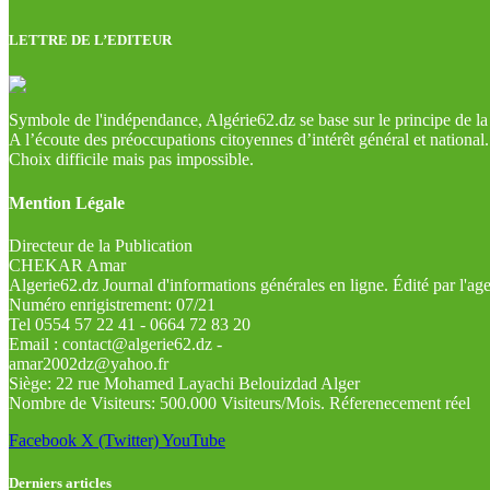
LETTRE DE L’EDITEUR
Symbole de l'indépendance, Algérie62.dz se base sur le principe de la l
A l’écoute des préoccupations citoyennes d’intérêt général et national.
Choix difficile mais pas impossible.
Mention Légale
Directeur de la Publication
CHEKAR Amar
Algerie62.dz Journal d'informations générales en ligne. Édité par l'a
Numéro enrigistrement: 07/21
Tel 0554 57 22 41 - 0664 72 83 20
Email : contact@algerie62.dz -
amar2002dz@yahoo.fr
Siège: 22 rue Mohamed Layachi Belouizdad Alger
Nombre de Visiteurs: 500.000 Visiteurs/Mois. Réferenecement réel
Facebook
X (Twitter)
YouTube
Derniers articles