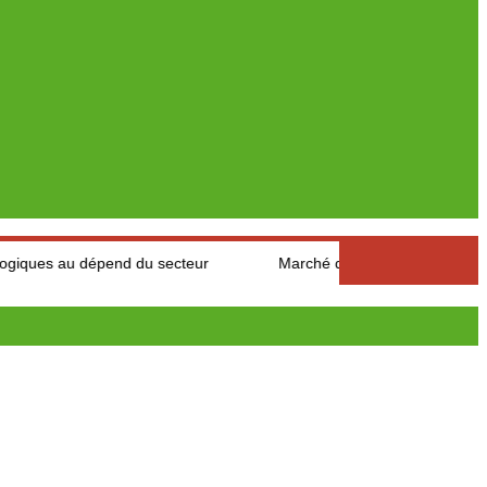
dépend du secteur
Marché des fruits est légumes : Les product