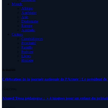
Monde
Afrique
Amérique
Asie
Diplomatie
Europe
Australia
Culture
Condoléances
Proximité
Famille
Podcast
Livres
Histoire
Actualités
Célébration de la journée nationale de l’Armée : Le président de l
5 AOÛT 2026
Ahmed Tessa pédagogue : » 4 langues pour un enfant du primair