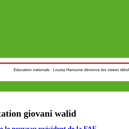
tion nationale : Louisa Hanoune dénonce les visées idéologiques au 
itation giovani walid
e le nouveau président de la FAF