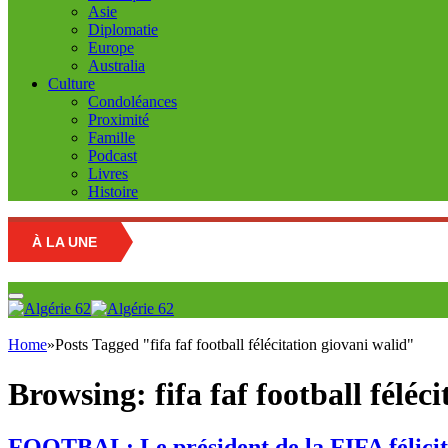
Asie
Diplomatie
Europe
Australia
Culture
Condoléances
Proximité
Famille
Podcast
Livres
Histoire
À LA UNE
Educa
Home
»
Posts Tagged "fifa faf football félécitation giovani walid"
Browsing:
fifa faf football féléc
FOOTBAL: Le président de la FIFA félicit