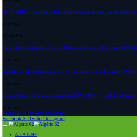
4 AOÛT 2026
MDN-ANP: Le président de la République honore la mémoire des m
4 AOÛT 2026
What's Hot
Education nationale : Louisa Hanoune dénonce les visées idéolog
7 AOÛT 2026
Marché des fruits est légumes : Les producteurs des Aures s’inte
6 AOÛT 2026
Compétitions africaines interclubs 2026-2027 : Les clubs algérien
6 AOÛT 2026
Facebook
X (Twitter)
Instagram
Facebook
X (Twitter)
Instagram
A LA UNE