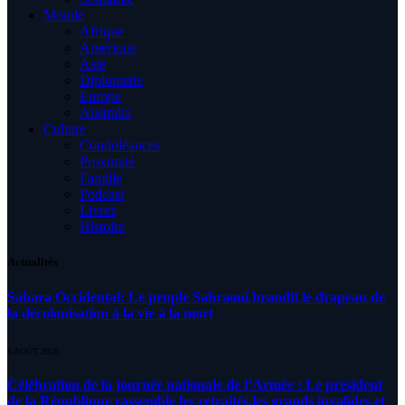
Monde
Afrique
Amérique
Asie
Diplomatie
Europe
Australia
Culture
Condoléances
Proximité
Famille
Podcast
Livres
Histoire
Actualités
Sahara Occidental: Le peuple Sahraoui brandit le drapeau de
la décolonisation à la vie à la mort
8 AOÛT 2026
Célébration de la journée nationale de l’Armée : Le président
de la République rassemble les retraités,les grands invalides et