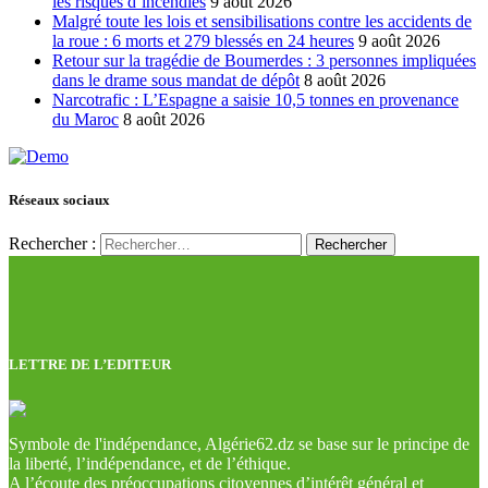
les risques d’incendies
9 août 2026
Malgré toute les lois et sensibilisations contre les accidents de
la roue : 6 morts et 279 blessés en 24 heures
9 août 2026
Retour sur la tragédie de Boumerdes : 3 personnes impliquées
dans le drame sous mandat de dépôt
8 août 2026
Narcotrafic : L’Espagne a saisie 10,5 tonnes en provenance
du Maroc
8 août 2026
Réseaux sociaux
Rechercher :
LETTRE DE L’EDITEUR
Symbole de l'indépendance, Algérie62.dz se base sur le principe de
la liberté, l’indépendance, et de l’éthique.
A l’écoute des préoccupations citoyennes d’intérêt général et