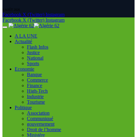
9 AOÛT 2026
Facebook
X (Twitter)
Instagram
Facebook
X (Twitter)
Instagram
A LA UNE
Actualité
Flash Infos
Justice
National
Sports
Economie
Banque
Commerce
Finance
High-Tech
Industrie
Tourisme
Politique
Association
Communiqué
gouvernement
Droit de l’homme
Ministère