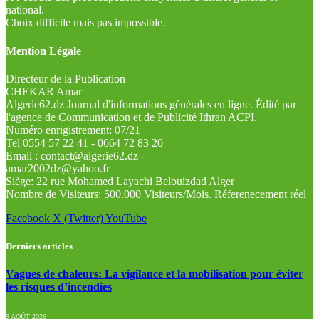
national.
Choix difficile mais pas impossible.
Mention Légale
Directeur de la Publication
CHEKAR Amar
Algerie62.dz Journal d'informations générales en ligne. Édité par
l'agence de Communication et de Publicité Ithran ACPI.
Numéro enrigistrement: 07/21
Tel 0554 57 22 41 - 0664 72 83 20
Email : contact@algerie62.dz -
amar2002dz@yahoo.fr
Siège: 22 rue Mohamed Layachi Belouizdad Alger
Nombre de Visiteurs: 500.000 Visiteurs/Mois. Réferenecement réel
Facebook
X (Twitter)
YouTube
Derniers articles
Vagues de chaleurs: La vigilance et la mobilisation pour éviter
les risques d’incendies
9 AOÛT 2026