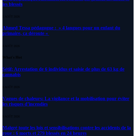
les blessés
5 AOÛT 2026
Ahmed Tessa pédagogue : » 4 langues pour un enfant du
primaire, ça déroute «
4 AOÛT 2026
What's Hot
Sétif: Arrestation de 6 individus et saisie de plus de 63 kg de
cannabis
9 AOÛT 2026
Vagues de chaleurs: La vigilance et la mobilisation pour éviter
les risques d’incendies
9 AOÛT 2026
Malgré toute les lois et sensibilisations contre les accidents de la
roue : 6 morts et 279 blessés en 24 heures