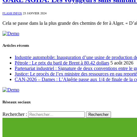
FLASH INFOS
23 JANVIER 2024
Cela se passe dans la la plus grande des chemins de fer à Alger. « D
Articles récents
Industrie automobile: Inauguration d’une usine de production de
Pétrole : Le prix du baril de Brent à 80.42 dollars
5 août 2026
Partenariat industriel : Signature de deux conventions entre le 
Justice: Le procès de l’ex ministre des ressources en eau report
CAN-2026 – Dames : L’Algérie passe aux 1/4 de finale de la 
Réseaux sociaux
Rechercher :