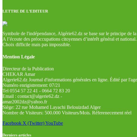
LETTRE DE L’EDITEUR
Symbole de l'indépendance, Algérie62.dz se base sur le principe de la l
A l’écoute des préoccupations citoyennes d’intérêt général et national.
Choix difficile mais pas impossible.
Mention Légale
Directeur de la Publication
CHEKAR Amar
Algerie62.dz Journal d'informations générales en ligne. Édité par l'a
Numéro enrigistrement: 07/21
Tel 0554 57 22 41 - 0664 72 83 20
Email : contact@algerie62.dz -
amar2002dz@yahoo.fr
Siège: 22 rue Mohamed Layachi Belouizdad Alger
Nombre de Visiteurs: 500.000 Visiteurs/Mois. Réferenecement réel
Facebook
X (Twitter)
YouTube
Derniers articles