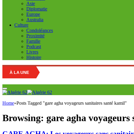
Asie
Diplomatie
Europe
Australia
Culture
Condoléances
Proximité
Famille
Podcast
Livres
Histoire
À LA UNE
Home
»
Posts Tagged "gare agha voyageurs sanitaires santé kamil"
Browsing:
gare agha voyageurs s
GARE AGHA: Les voyageurs sans sanitair