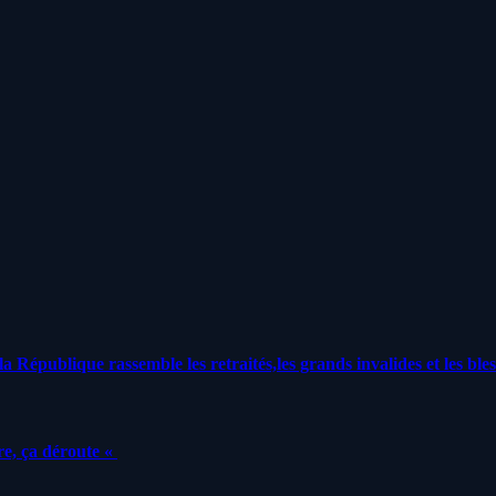
a République rassemble les retraités,les grands invalides et les bles
e, ça déroute «