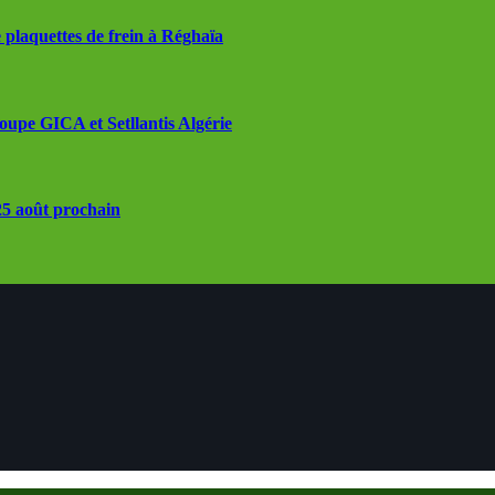
 plaquettes de frein à Réghaïa
roupe GICA et Setllantis Algérie
 25 août prochain