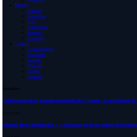
Monde
Afrique
Amérique
Asie
Diplomatie
Europe
Australia
Culture
Condoléances
Proximité
Famille
Podcast
Livres
Histoire
Actualités
Célébration de la journée nationale de l’Armée : Le président de l
5 AOÛT 2026
Ahmed Tessa pédagogue : » 4 langues pour un enfant du primair