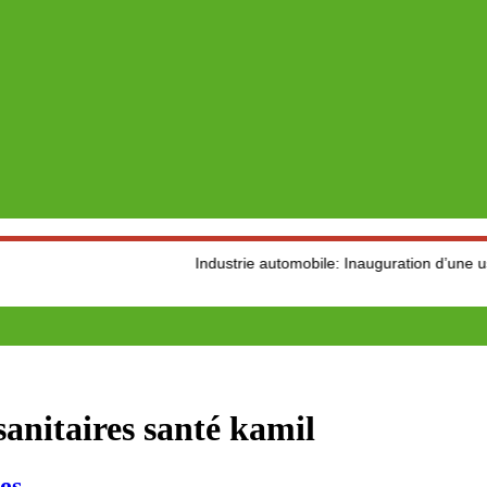
Industrie automobile: Inauguration d’une usine de pr
anitaires santé kamil
es