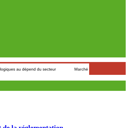
 dépend du secteur
Marché des fruits est légumes : Les produc
 la réglementation