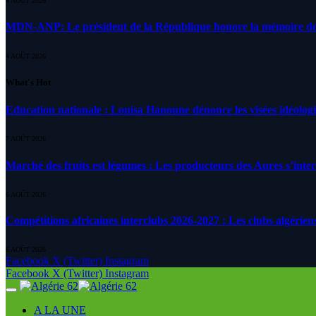
4 AOÛT 2026
MDN-ANP: Le président de la République honore la mémoire des m
4 AOÛT 2026
What's Hot
Education nationale : Louisa Hanoune dénonce les visées idéolog
7 AOÛT 2026
Marché des fruits est légumes : Les producteurs des Aures s’inte
6 AOÛT 2026
Compétitions africaines interclubs 2026-2027 : Les clubs algérien
6 AOÛT 2026
Facebook
X (Twitter)
Instagram
Facebook
X (Twitter)
Instagram
A LA UNE