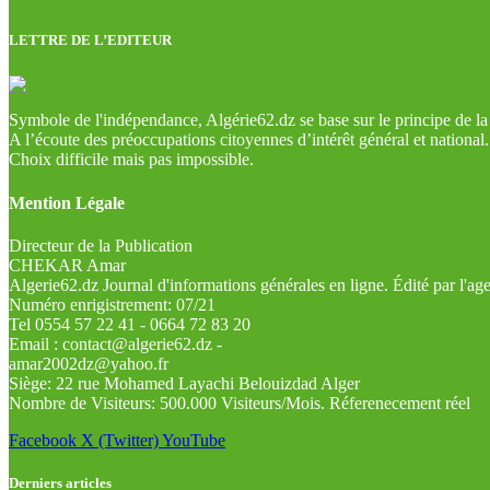
LETTRE DE L’EDITEUR
Symbole de l'indépendance, Algérie62.dz se base sur le principe de la l
A l’écoute des préoccupations citoyennes d’intérêt général et national.
Choix difficile mais pas impossible.
Mention Légale
Directeur de la Publication
CHEKAR Amar
Algerie62.dz Journal d'informations générales en ligne. Édité par l'a
Numéro enrigistrement: 07/21
Tel 0554 57 22 41 - 0664 72 83 20
Email : contact@algerie62.dz -
amar2002dz@yahoo.fr
Siège: 22 rue Mohamed Layachi Belouizdad Alger
Nombre de Visiteurs: 500.000 Visiteurs/Mois. Réferenecement réel
Facebook
X (Twitter)
YouTube
Derniers articles