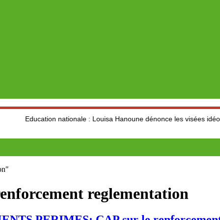
ation nationale : Louisa Hanoune dénonce les visées idéologiques au
on"
renforcement reglementation
 PERIMES: CAP sur le renforcement de