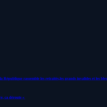
a République rassemble les retraités,les grands invalides et les bles
e, ça déroute «