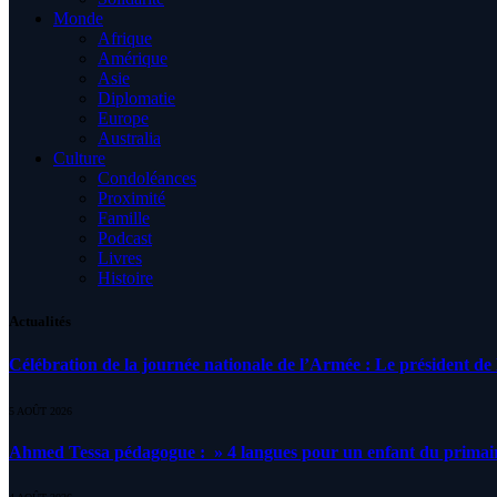
Monde
Afrique
Amérique
Asie
Diplomatie
Europe
Australia
Culture
Condoléances
Proximité
Famille
Podcast
Livres
Histoire
Actualités
Célébration de la journée nationale de l’Armée : Le président de l
5 AOÛT 2026
Ahmed Tessa pédagogue : » 4 langues pour un enfant du primair