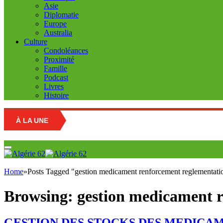
Asie
Diplomatie
Europe
Australia
Culture
Condoléances
Proximité
Famille
Podcast
Livres
Histoire
À LA UNE
Educ
Home
»
Posts Tagged "gestion medicament renforcement reglementati
Browsing:
gestion medicament 
GESTION DES STOCKS DES MEDICAMENTS