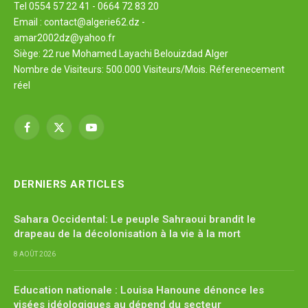
Tel 0554 57 22 41 - 0664 72 83 20
Email : contact@algerie62.dz -
amar2002dz@yahoo.fr
Siège: 22 rue Mohamed Layachi Belouizdad Alger
Nombre de Visiteurs: 500.000 Visiteurs/Mois. Réferenecement
réel
Facebook
X
YouTube
(Twitter)
DERNIERS ARTICLES
Sahara Occidental: Le peuple Sahraoui brandit le
drapeau de la décolonisation à la vie à la mort
8 AOÛT 2026
Education nationale : Louisa Hanoune dénonce les
visées idéologiques au dépend du secteur