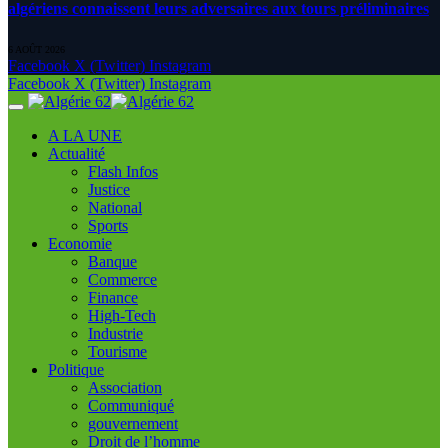
algériens connaissent leurs adversaires aux tours préliminaires
6 AOÛT 2026
Facebook
X (Twitter)
Instagram
Facebook
X (Twitter)
Instagram
A LA UNE
Actualité
Flash Infos
Justice
National
Sports
Economie
Banque
Commerce
Finance
High-Tech
Industrie
Tourisme
Politique
Association
Communiqué
gouvernement
Droit de l’homme