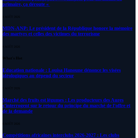
primaire, ça déroute «
4 AOÛT 2026
MDN-ANP: Le président de la République honore la mémoire
des martyrs et celles des victimes du terrorisme
4 AOÛT 2026
What's Hot
Education nationale : Louisa Hanoune dénonce les visées
idéologiques au dépend du secteur
7 AOÛT 2026
Marché des fruits est légumes : Les producteurs des Aures
s’interrogent sur le retour du principe du marché de l’offre et
de la demande
6 AOÛT 2026
Compétitions africaines interclubs 2026-2027 : Les clubs