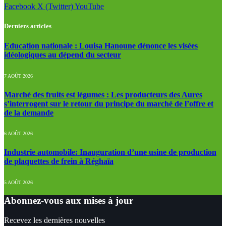
Facebook
X (Twitter)
YouTube
Derniers articles
Education nationale : Louisa Hanoune dénonce les visées
idéologiques au dépend du secteur
7 AOÛT 2026
Marché des fruits est légumes : Les producteurs des Aures
s’interrogent sur le retour du principe du marché de l’offre et
de la demande
6 AOÛT 2026
Industrie automobile: Inauguration d’une usine de production
de plaquettes de frein à Réghaïa
5 AOÛT 2026
Abonnez-vous aux mises à jour
Recevez les dernières nouvelles