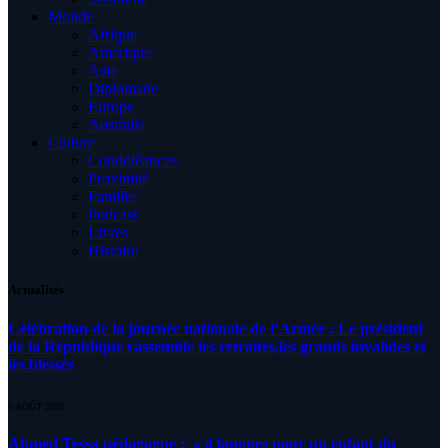
Monde
Afrique
Amérique
Asie
Diplomatie
Europe
Australia
Culture
Condoléances
Proximité
Famille
Podcast
Livres
Histoire
Actualités
Célébration de la journée nationale de l’Armée : Le président
de la République rassemble les retraités,les grands invalides et
les blessés
5 AOÛT 2026
Ahmed Tessa pédagogue : » 4 langues pour un enfant du