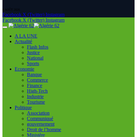
8 AOÛT 2026
Facebook
X (Twitter)
Instagram
Facebook
X (Twitter)
Instagram
A LA UNE
Actualité
Flash Infos
Justice
National
Sports
Economie
Banque
Commerce
Finance
High-Tech
Industrie
Tourisme
Politique
Association
Communiqué
gouvernement
Droit de l’homme
Ministère