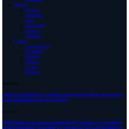
Monde
Afrique
Amérique
Asie
Diplomatie
Europe
Australia
Culture
Condoléances
Proximité
Famille
Podcast
Livres
Histoire
Actualités
Sahara Occidental: Le peuple Sahraoui brandit le drapeau de
la décolonisation à la vie à la mort
8 AOÛT 2026
Célébration de la journée nationale de l’Armée : Le président
de la République rassemble les retraités,les grands invalides et