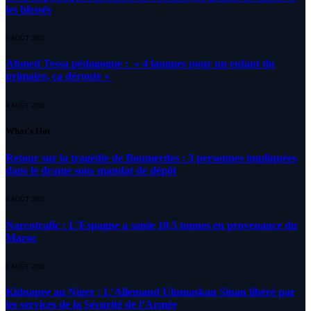
les blessés
5 AOÛT 2026
Ahmed Tessa pédagogue : » 4 langues pour un enfant du
primaire, ça déroute «
4 AOÛT 2026
What's Hot
Retour sur la tragédie de Boumerdes : 3 personnes impliquées
dans le drame sous mandat de dépôt
8 AOÛT 2026
Narcotrafic : L’Espagne a saisie 10,5 tonnes en provenance du
Maroc
8 AOÛT 2026
Kidnapee au Niger : L’Allemand Ulumaskan Sinan libéré par
les services de la Sécurité de l’Armée