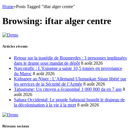
Home
»
Posts Tagged "iftar alger centre"
Browsing:
iftar alger centre
Articles récents
Retour sur la tragédie de Boumerdes : 3 personnes impliquées
dans le drame sous mandat de dépôt
8 août 2026
Narcotrafic : L’Espagne a saisie 10,5 tonnes en provenance
du Maroc
8 août 2026
Kidnapee au Niger : L’Allemand Ulumaskan Sinan libéré par
les services de la Sécurité de l’Armée
8 août 2026
Tabagisme: Un citoyen a économisé 1 000 000 da en 7 ans
8
août 2026
Sahara Occidental: Le peuple Sahraoui brandit le drapeau de
la décolonisation à la vie à la mort
8 août 2026
Réseaux sociaux