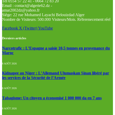
Tel 0554 57 22 41 - 0664 72 83 20
Email : contact@algerie62.dz -
amar2002dz@yahoo.fr
Siège: 22 rue Mohamed Layachi Belouizdad Alger
Nombre de Visiteurs: 500.000 Visiteurs/Mois. Réferenecement réel
Facebook
X (Twitter)
YouTube
Derniers articles
Narcotrafic : L’Espagne a saisie 10,5 tonnes en provenance du
Maroc
8 AOÛT 2026
Kidnapee au Niger : L’Allemand Ulumaskan Sinan libéré par
les services de la Sécurité de l’Armée
8 AOÛT 2026
Tabagisme: Un citoyen a économisé 1 000 000 da en 7 ans
8 AOÛT 2026