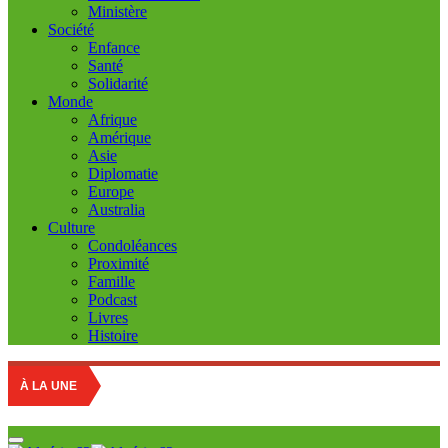
Ministère
Société
Enfance
Santé
Solidarité
Monde
Afrique
Amérique
Asie
Diplomatie
Europe
Australia
Culture
Condoléances
Proximité
Famille
Podcast
Livres
Histoire
Sahara Occ
À LA UNE