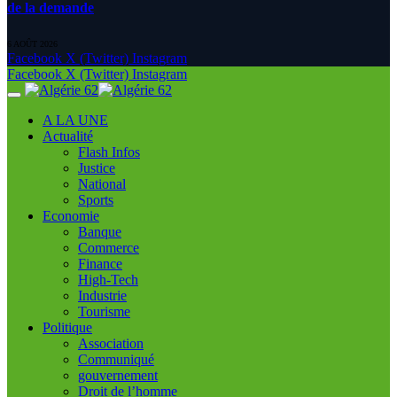
de la demande
6 AOÛT 2026
Facebook
X (Twitter)
Instagram
Facebook
X (Twitter)
Instagram
A LA UNE
Actualité
Flash Infos
Justice
National
Sports
Economie
Banque
Commerce
Finance
High-Tech
Industrie
Tourisme
Politique
Association
Communiqué
gouvernement
Droit de l’homme