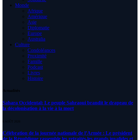
Monde
Afrique
Amérique
Asie
Diplomatie
Europe
Australia
Culture
Condoléances
Proximité
Famille
Podcast
Livres
Histoire
Actualités
Sahara Occidental: Le peuple Sahraoui brandit le drapeau de
la décolonisation à la vie à la mort
8 AOÛT 2026
Célébration de la journée nationale de l’Armée : Le président
de la République rassemble les retraités,les grands invalides et