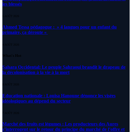
les blessés
5 AOÛT 2026
Ahmed Tessa pédagogue : » 4 langues pour un enfant du
primaire, ça déroute «
4 AOÛT 2026
What's Hot
Sahara Occidental: Le peuple Sahraoui brandit le drapeau de
la décolonisation à la vie à la mort
8 AOÛT 2026
Education nationale : Louisa Hanoune dénonce les visées
idéologiques au dépend du secteur
7 AOÛT 2026
Marché des fruits est légumes : Les producteurs des Aures
s’interrogent sur le retour du principe du marché de l’offre et