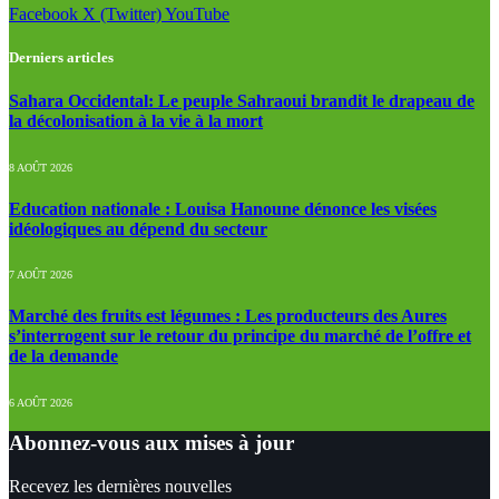
Facebook
X (Twitter)
YouTube
Derniers articles
Sahara Occidental: Le peuple Sahraoui brandit le drapeau de
la décolonisation à la vie à la mort
8 AOÛT 2026
Education nationale : Louisa Hanoune dénonce les visées
idéologiques au dépend du secteur
7 AOÛT 2026
Marché des fruits est légumes : Les producteurs des Aures
s’interrogent sur le retour du principe du marché de l’offre et
de la demande
6 AOÛT 2026
Abonnez-vous aux mises à jour
Recevez les dernières nouvelles