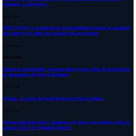
primaire, ça déroute «
4 AOÛT 2026
MDN-ANP: Le président de la République honore la mémoire
des martyrs et celles des victimes du terrorisme
4 AOÛT 2026
What's Hot
Industrie automobile: Inauguration d’une usine de production
de plaquettes de frein à Réghaïa
5 AOÛT 2026
Pétrole : Le prix du baril de Brent à 80.42 dollars
5 AOÛT 2026
Partenariat industriel : Signature de deux conventions entre le
groupe GICA et Setllantis Algérie