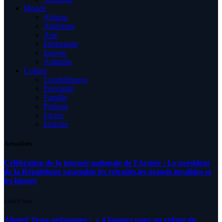
Monde
Afrique
Amérique
Asie
Diplomatie
Europe
Australia
Culture
Condoléances
Proximité
Famille
Podcast
Livres
Histoire
Actualités
Célébration de la journée nationale de l’Armée : Le président
de la République rassemble les retraités,les grands invalides et
les blessés
5 AOÛT 2026
Ahmed Tessa pédagogue : » 4 langues pour un enfant du