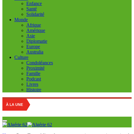
Enfance
Santé
Solidarité
Monde
Afrique
Amérique
Asie
Diplomatie
Europe
Australia
Culture
Condoléances
Proximité
Famille
Podcast
Livres
Histoire
À LA UNE