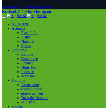
5 AOÛT 2026
Facebook
X (Twitter)
Instagram
Facebook
X (Twitter)
Instagram
A LA UNE
Actualité
Flash Infos
Justice
National
Sports
Economie
Banque
Commerce
Finance
High-Tech
Industrie
Tourisme
Politique
Association
Communiqué
gouvernement
Droit de l’homme
Ministère
Société