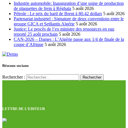
Industrie automobile: Inauguration d’une usine de production
de plaquettes de frein à Réghaïa
5 août 2026
Pétrole : Le prix du baril de Brent à 80.42 dollars
5 août 2026
Partenariat industriel : Signature de deux conventions entre le
groupe GICA et Setllantis Algérie
5 août 2026
Justice: Le procès de l’ex ministre des ressources en eau
reporté 25 août prochain
5 août 2026
CAN-2026 – Dames : L’Algérie passe aux 1/4 de finale de la
coupe d’Afrique
5 août 2026
Réseaux sociaux
Rechercher :
LETTRE DE L’EDITEUR