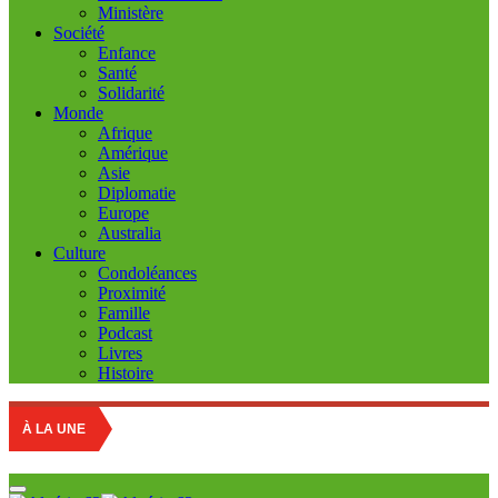
Ministère
Société
Enfance
Santé
Solidarité
Monde
Afrique
Amérique
Asie
Diplomatie
Europe
Australia
Culture
Condoléances
Proximité
Famille
Podcast
Livres
Histoire
Sahara Oc
À LA UNE