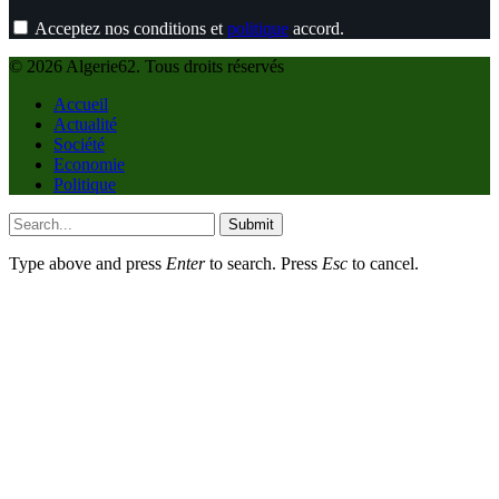
Acceptez nos conditions et
politique
accord.
© 2026 Algerie62. Tous droits réservés
Accueil
Actualité
Société
Economie
Politique
Submit
Type above and press
Enter
to search. Press
Esc
to cancel.