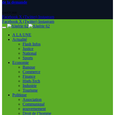
de la demande
6 AOÛT 2026
Facebook
X (Twitter)
Instagram
Facebook
X (Twitter)
Instagram
A LA UNE
Actualité
Flash Infos
Justice
National
Sports
Economie
Banque
Commerce
Finance
High-Tech
Industrie
Tourisme
Politique
Association
Communiqué
gouvernement
Droit de l’homme