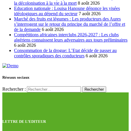
la décolonisation à la vie à la mort
8 août 2026
Education nationale : Louisa Hanoune dénonce les visées
idéologiques au dépend du secteur
7 août 2026
Marché des fruits est légumes : Les producteurs des Aures
s’interrogent sur le retour du principe du marché de l’offre et
de la demande
6 août 2026
Compétitions africaines interclubs 2026-2027 : Les clubs
algériens connaissent leurs adversaires aux tours préliminaires
6 août 2026
Consommation de la drogue: L’Etat décide de passer au
contrôles sporadiques des conducteurs
6 août 2026
Réseaux sociaux
Rechercher :
LETTRE DE L’EDITEUR