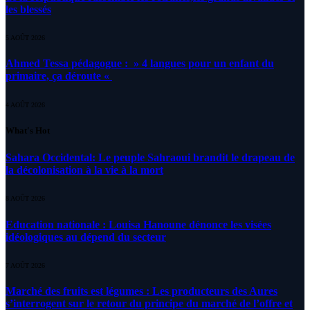
les blessés
5 AOÛT 2026
Ahmed Tessa pédagogue : » 4 langues pour un enfant du
primaire, ça déroute «
4 AOÛT 2026
What's Hot
Sahara Occidental: Le peuple Sahraoui brandit le drapeau de
la décolonisation à la vie à la mort
8 AOÛT 2026
Education nationale : Louisa Hanoune dénonce les visées
idéologiques au dépend du secteur
7 AOÛT 2026
Marché des fruits est légumes : Les producteurs des Aures
s’interrogent sur le retour du principe du marché de l’offre et