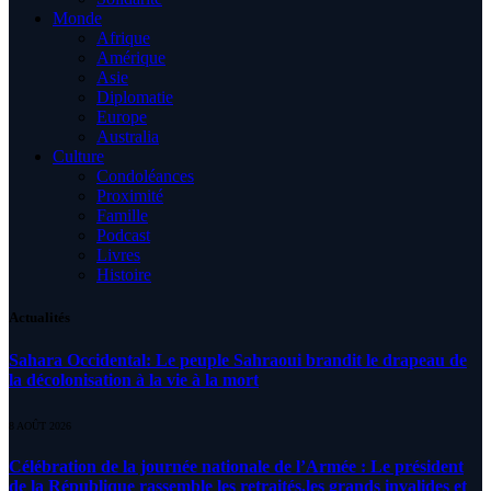
Monde
Afrique
Amérique
Asie
Diplomatie
Europe
Australia
Culture
Condoléances
Proximité
Famille
Podcast
Livres
Histoire
Actualités
Sahara Occidental: Le peuple Sahraoui brandit le drapeau de
la décolonisation à la vie à la mort
8 AOÛT 2026
Célébration de la journée nationale de l’Armée : Le président
de la République rassemble les retraités,les grands invalides et