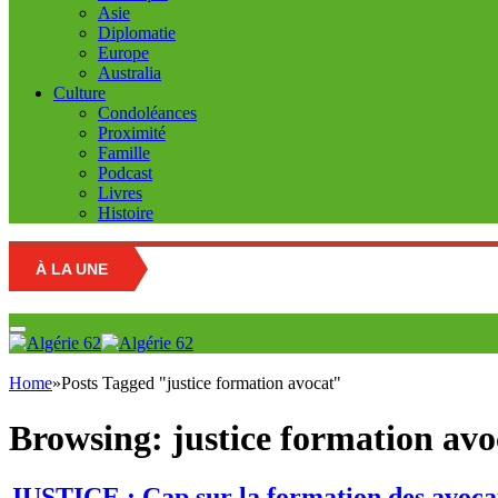
Asie
Diplomatie
Europe
Australia
Culture
Condoléances
Proximité
Famille
Podcast
Livres
Histoire
À LA UNE
Home
»
Posts Tagged "justice formation avocat"
Browsing:
justice formation avo
JUSTICE : Cap sur la formation des avoca