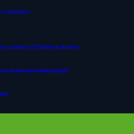
e, ça déroute «
roue : 6 morts et 279 blessés en 24 heures
ans le drame sous mandat de dépôt
Maroc