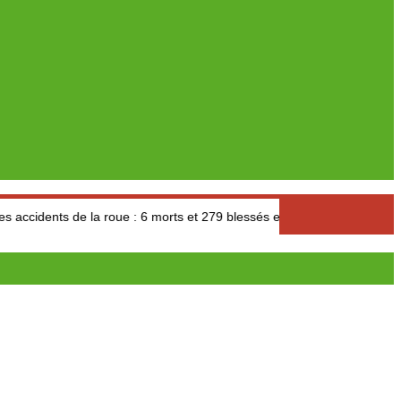
nts de la roue : 6 morts et 279 blessés en 24 heures
Retour su