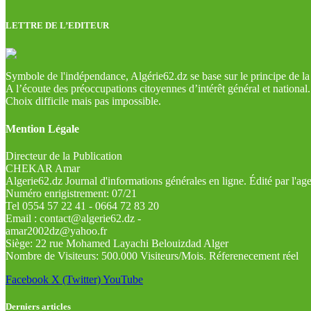
LETTRE DE L’EDITEUR
Symbole de l'indépendance, Algérie62.dz se base sur le principe de la l
A l’écoute des préoccupations citoyennes d’intérêt général et national.
Choix difficile mais pas impossible.
Mention Légale
Directeur de la Publication
CHEKAR Amar
Algerie62.dz Journal d'informations générales en ligne. Édité par l'a
Numéro enrigistrement: 07/21
Tel 0554 57 22 41 - 0664 72 83 20
Email : contact@algerie62.dz -
amar2002dz@yahoo.fr
Siège: 22 rue Mohamed Layachi Belouizdad Alger
Nombre de Visiteurs: 500.000 Visiteurs/Mois. Réferenecement réel
Facebook
X (Twitter)
YouTube
Derniers articles