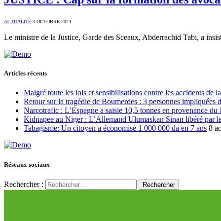
ACTUALITÉ
3 OCTOBRE 2024
Le ministre de la Justice, Garde des Sceaux, Abderrachid Tabi, a insis
Articles récents
Malgré toute les lois et sensibilisations contre les accidents de 
Retour sur la tragédie de Boumerdes : 3 personnes impliquées 
Narcotrafic : L’Espagne a saisie 10,5 tonnes en provenance du
Kidnapee au Niger : L’Allemand Ulumaskan Sinan libéré par les
Tabagisme: Un citoyen a économisé 1 000 000 da en 7 ans
8 a
Réseaux sociaux
Rechercher :