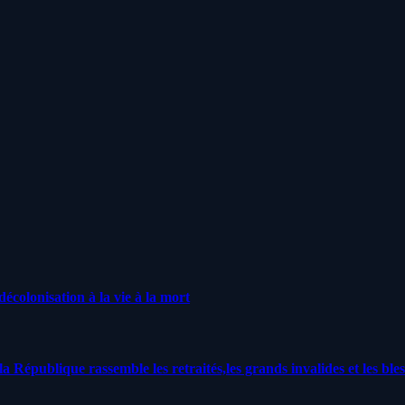
écolonisation à la vie à la mort
a République rassemble les retraités,les grands invalides et les bles