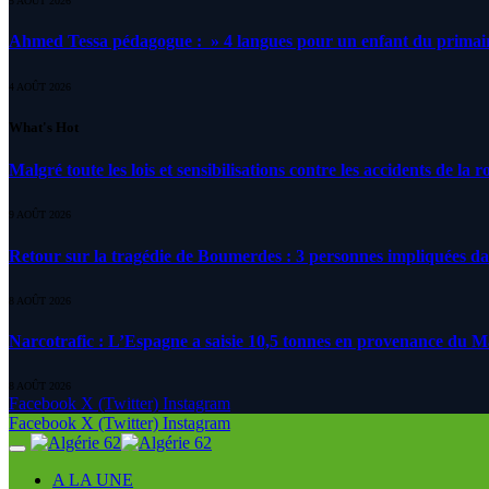
5 AOÛT 2026
Ahmed Tessa pédagogue : » 4 langues pour un enfant du primair
4 AOÛT 2026
What's Hot
Malgré toute les lois et sensibilisations contre les accidents de la 
9 AOÛT 2026
Retour sur la tragédie de Boumerdes : 3 personnes impliquées d
8 AOÛT 2026
Narcotrafic : L’Espagne a saisie 10,5 tonnes en provenance du 
8 AOÛT 2026
Facebook
X (Twitter)
Instagram
Facebook
X (Twitter)
Instagram
A LA UNE