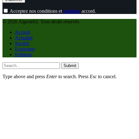
Acceptez nos conditions et
politique
accord.
© 2026 Algerie62. Tous droits réservés
Accueil
Actualité
Société
Economie
Politique
Submit
Type above and press
Enter
to search. Press
Esc
to cancel.