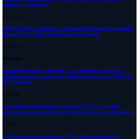
primaire, ça déroute «
4 AOÛT 2026
MDN-ANP: Le président de la République honore la mémoire
des martyrs et celles des victimes du terrorisme
4 AOÛT 2026
What's Hot
Marché des fruits est légumes : Les producteurs des Aures
s’interrogent sur le retour du principe du marché de l’offre et
de la demande
6 AOÛT 2026
Compétitions africaines interclubs 2026-2027 : Les clubs
algériens connaissent leurs adversaires aux tours préliminaires
6 AOÛT 2026
Consommation de la drogue: L’Etat décide de passer au