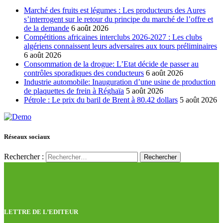
Marché des fruits est légumes : Les producteurs des Aures
s’interrogent sur le retour du principe du marché de l’offre et
de la demande
6 août 2026
Compétitions africaines interclubs 2026-2027 : Les clubs
algériens connaissent leurs adversaires aux tours préliminaires
6 août 2026
Consommation de la drogue: L’Etat décide de passer au
contrôles sporadiques des conducteurs
6 août 2026
Industrie automobile: Inauguration d’une usine de production
de plaquettes de frein à Réghaïa
5 août 2026
Pétrole : Le prix du baril de Brent à 80.42 dollars
5 août 2026
Réseaux sociaux
Rechercher :
LETTRE DE L’EDITEUR