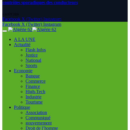
contrôles sporadiques des conducteurs
6 AOÛT 2026
Facebook
X (Twitter)
Instagram
Facebook
X (Twitter)
Instagram
A LA UNE
Actualité
Flash Infos
Justice
National
Sports
Economie
Banque
Commerce
Finance
High-Tech
Industrie
Tourisme
Politique
Association
Communiqué
gouvernement
Droit de l’homme