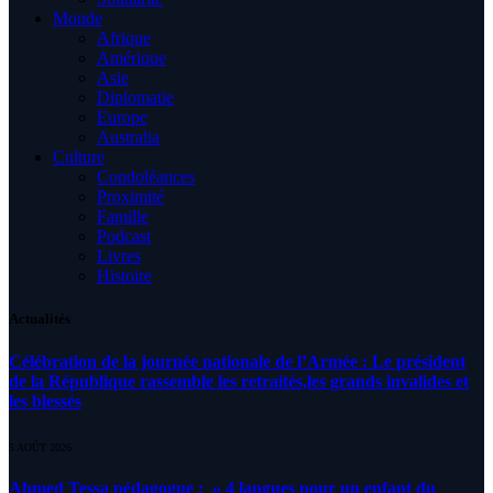
Monde
Afrique
Amérique
Asie
Diplomatie
Europe
Australia
Culture
Condoléances
Proximité
Famille
Podcast
Livres
Histoire
Actualités
Célébration de la journée nationale de l’Armée : Le président
de la République rassemble les retraités,les grands invalides et
les blessés
5 AOÛT 2026
Ahmed Tessa pédagogue : » 4 langues pour un enfant du