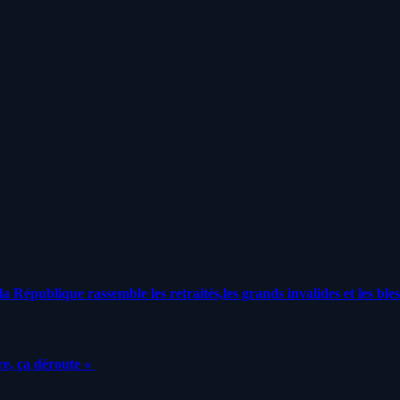
a République rassemble les retraités,les grands invalides et les bles
e, ça déroute «