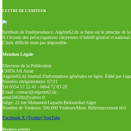
LETTRE DE L’EDITEUR
Symbole de l'indépendance, Algérie62.dz se base sur le principe de la l
A l’écoute des préoccupations citoyennes d’intérêt général et national.
Choix difficile mais pas impossible.
Mention Légale
Directeur de la Publication
CHEKAR Amar
Algerie62.dz Journal d'informations générales en ligne. Édité par l'a
Numéro enrigistrement: 07/21
Tel 0554 57 22 41 - 0664 72 83 20
Email : contact@algerie62.dz -
amar2002dz@yahoo.fr
Siège: 22 rue Mohamed Layachi Belouizdad Alger
Nombre de Visiteurs: 500.000 Visiteurs/Mois. Réferenecement réel
Facebook
X (Twitter)
YouTube
Derniers articles