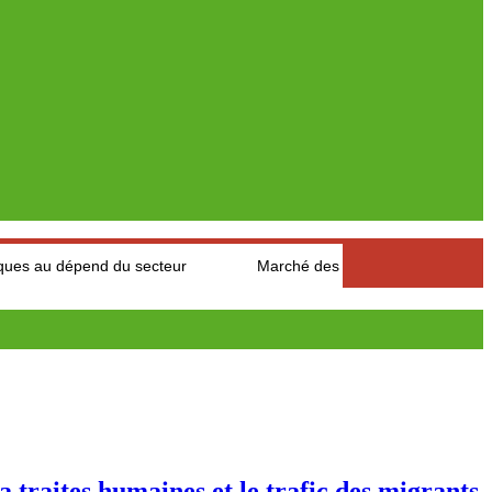
end du secteur
Marché des fruits est légumes : Les producteur
aites humaines et le trafic des migrants