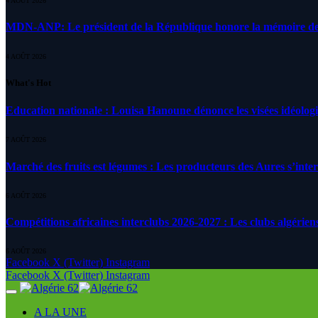
4 AOÛT 2026
MDN-ANP: Le président de la République honore la mémoire des m
4 AOÛT 2026
What's Hot
Education nationale : Louisa Hanoune dénonce les visées idéolog
7 AOÛT 2026
Marché des fruits est légumes : Les producteurs des Aures s’inte
6 AOÛT 2026
Compétitions africaines interclubs 2026-2027 : Les clubs algérien
6 AOÛT 2026
Facebook
X (Twitter)
Instagram
Facebook
X (Twitter)
Instagram
A LA UNE