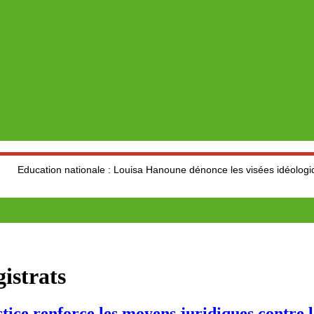
n nationale : Louisa Hanoune dénonce les visées idéologiques au dép
istrats
nforce les moyens juridiques contre la tr