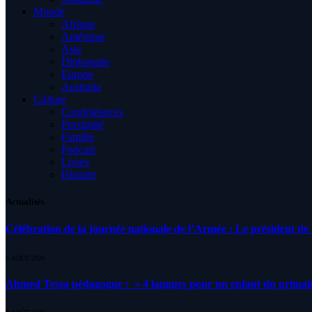
Monde
Afrique
Amérique
Asie
Diplomatie
Europe
Australia
Culture
Condoléances
Proximité
Famille
Podcast
Livres
Histoire
Actualités
Célébration de la journée nationale de l’Armée : Le président de l
5 AOÛT 2026
Ahmed Tessa pédagogue : » 4 langues pour un enfant du primair