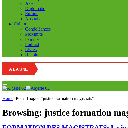
Asie
Diplomatie
Europe
Australia
Culture
Condoléances
Proximité
Famille
Podcast
Livres
Histoire
À LA UNE
Educatio
Home
»
Posts Tagged "justice formation magistrats"
Browsing:
justice formation mag
FORMATION DES MAGISTRATS: La justice re