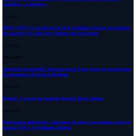
primaire, ça déroute «
4 AOÛT 2026
MDN-ANP: Le président de la République honore la mémoire
des martyrs et celles des victimes du terrorisme
4 AOÛT 2026
What's Hot
Industrie automobile: Inauguration d’une usine de production
de plaquettes de frein à Réghaïa
5 AOÛT 2026
Pétrole : Le prix du baril de Brent à 80.42 dollars
5 AOÛT 2026
Partenariat industriel : Signature de deux conventions entre le
groupe GICA et Setllantis Algérie