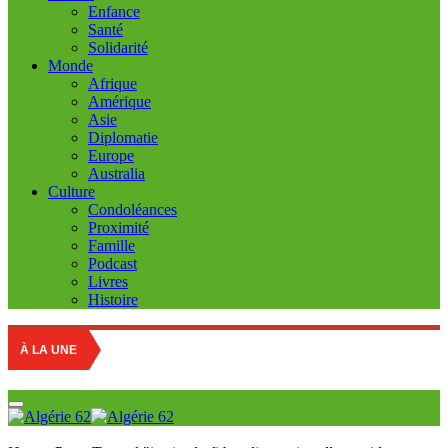
Enfance
Santé
Solidarité
Monde
Afrique
Amérique
Asie
Diplomatie
Europe
Australia
Culture
Condoléances
Proximité
Famille
Podcast
Livres
Histoire
À LA UNE