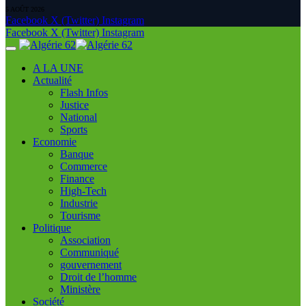
5 AOÛT 2026
Facebook
X (Twitter)
Instagram
Facebook
X (Twitter)
Instagram
A LA UNE
Actualité
Flash Infos
Justice
National
Sports
Economie
Banque
Commerce
Finance
High-Tech
Industrie
Tourisme
Politique
Association
Communiqué
gouvernement
Droit de l’homme
Ministère
Société