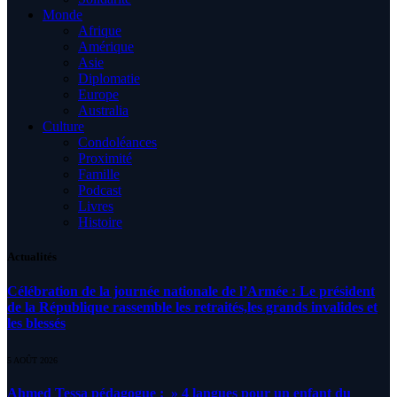
Monde
Afrique
Amérique
Asie
Diplomatie
Europe
Australia
Culture
Condoléances
Proximité
Famille
Podcast
Livres
Histoire
Actualités
Célébration de la journée nationale de l’Armée : Le président
de la République rassemble les retraités,les grands invalides et
les blessés
5 AOÛT 2026
Ahmed Tessa pédagogue : » 4 langues pour un enfant du