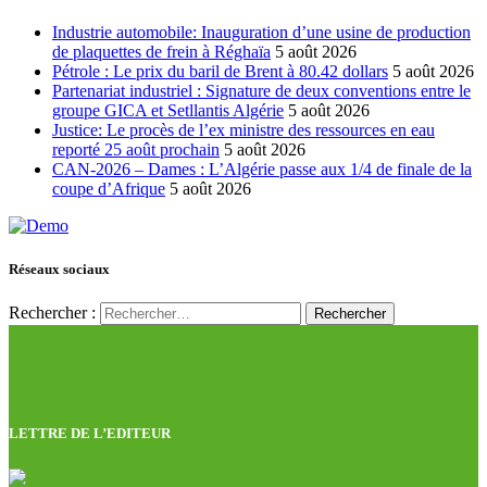
Industrie automobile: Inauguration d’une usine de production
de plaquettes de frein à Réghaïa
5 août 2026
Pétrole : Le prix du baril de Brent à 80.42 dollars
5 août 2026
Partenariat industriel : Signature de deux conventions entre le
groupe GICA et Setllantis Algérie
5 août 2026
Justice: Le procès de l’ex ministre des ressources en eau
reporté 25 août prochain
5 août 2026
CAN-2026 – Dames : L’Algérie passe aux 1/4 de finale de la
coupe d’Afrique
5 août 2026
Réseaux sociaux
Rechercher :
LETTRE DE L’EDITEUR