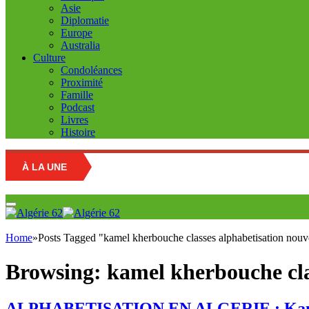
Asie
Diplomatie
Europe
Australia
Culture
Condoléances
Proximité
Famille
Podcast
Livres
Histoire
À LA UNE
Home
»
Posts Tagged "kamel kherbouche classes alphabetisation nouve
Browsing:
kamel kherbouche cla
ALPHABETISATION EN ALGERIE : Kamel Kh