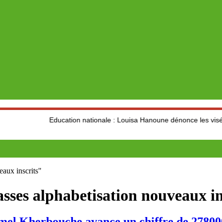
Education nationale : Louisa Hanoune dénonce les visées idéologiqu
aux inscrits"
sses alphabetisation nouveaux in
erbouche avance un chiffre de 278000 d’