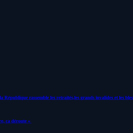
a République rassemble les retraités,les grands invalides et les bles
e, ça déroute «