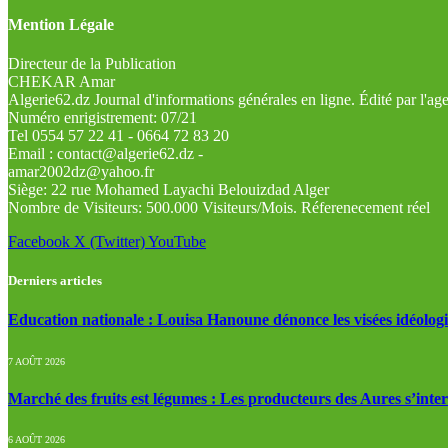
Mention Légale
Directeur de la Publication
CHEKAR Amar
Algerie62.dz Journal d'informations générales en ligne. Édité par l'a
Numéro enrigistrement: 07/21
Tel 0554 57 22 41 - 0664 72 83 20
Email : contact@algerie62.dz -
amar2002dz@yahoo.fr
Siège: 22 rue Mohamed Layachi Belouizdad Alger
Nombre de Visiteurs: 500.000 Visiteurs/Mois. Réferenecement réel
Facebook
X (Twitter)
YouTube
Derniers articles
Education nationale : Louisa Hanoune dénonce les visées idéolog
7 AOÛT 2026
Marché des fruits est légumes : Les producteurs des Aures s’inte
6 AOÛT 2026