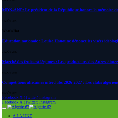
4 AOÛT 2026
MDN-ANP: Le président de la République honore la mémoire des m
4 AOÛT 2026
What's Hot
Education nationale : Louisa Hanoune dénonce les visées idéolog
7 AOÛT 2026
Marché des fruits est légumes : Les producteurs des Aures s’inte
6 AOÛT 2026
Compétitions africaines interclubs 2026-2027 : Les clubs algérien
6 AOÛT 2026
Facebook
X (Twitter)
Instagram
Facebook
X (Twitter)
Instagram
A LA UNE