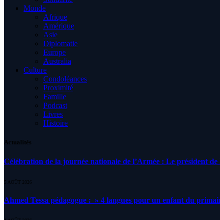
Monde
Afrique
Amérique
Asie
Diplomatie
Europe
Australia
Culture
Condoléances
Proximité
Famille
Podcast
Livres
Histoire
Actualités
Célébration de la journée nationale de l’Armée : Le président de l
5 AOÛT 2026
Ahmed Tessa pédagogue : » 4 langues pour un enfant du primair