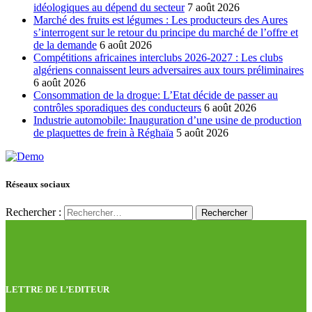
idéologiques au dépend du secteur
7 août 2026
Marché des fruits est légumes : Les producteurs des Aures
s’interrogent sur le retour du principe du marché de l’offre et
de la demande
6 août 2026
Compétitions africaines interclubs 2026-2027 : Les clubs
algériens connaissent leurs adversaires aux tours préliminaires
6 août 2026
Consommation de la drogue: L’Etat décide de passer au
contrôles sporadiques des conducteurs
6 août 2026
Industrie automobile: Inauguration d’une usine de production
de plaquettes de frein à Réghaïa
5 août 2026
Réseaux sociaux
Rechercher :
LETTRE DE L’EDITEUR