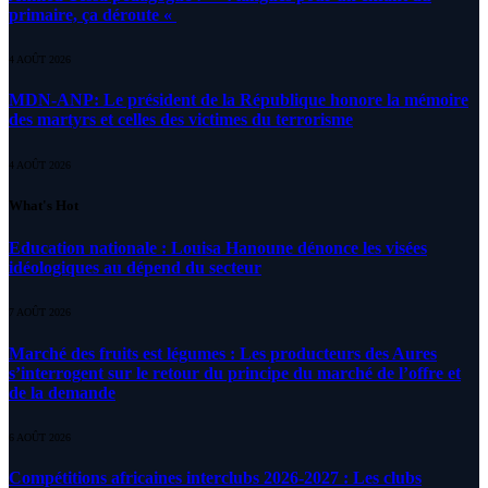
primaire, ça déroute «
4 AOÛT 2026
MDN-ANP: Le président de la République honore la mémoire
des martyrs et celles des victimes du terrorisme
4 AOÛT 2026
What's Hot
Education nationale : Louisa Hanoune dénonce les visées
idéologiques au dépend du secteur
7 AOÛT 2026
Marché des fruits est légumes : Les producteurs des Aures
s’interrogent sur le retour du principe du marché de l’offre et
de la demande
6 AOÛT 2026
Compétitions africaines interclubs 2026-2027 : Les clubs