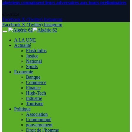
algériens connaissent leurs adversaires aux tours préliminaires
6 AOÛT 2026
Facebook
X (Twitter)
Instagram
Facebook
X (Twitter)
Instagram
A LA UNE
Actualité
Flash Infos
Justice
National
Sports
Economie
Banque
Commerce
Finance
High-Tech
Industrie
Tourisme
Politique
Association
Communiqué
gouvernement
Droit de l’homme