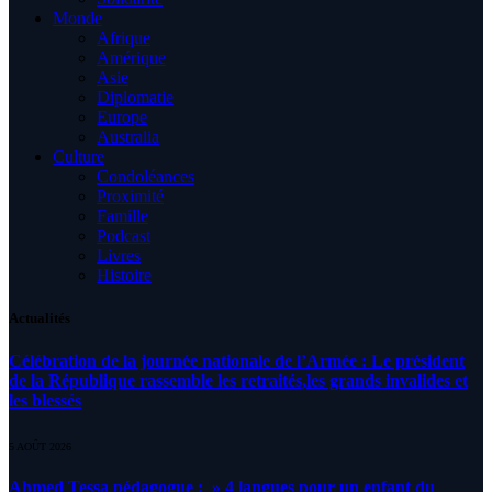
Monde
Afrique
Amérique
Asie
Diplomatie
Europe
Australia
Culture
Condoléances
Proximité
Famille
Podcast
Livres
Histoire
Actualités
Célébration de la journée nationale de l’Armée : Le président
de la République rassemble les retraités,les grands invalides et
les blessés
5 AOÛT 2026
Ahmed Tessa pédagogue : » 4 langues pour un enfant du