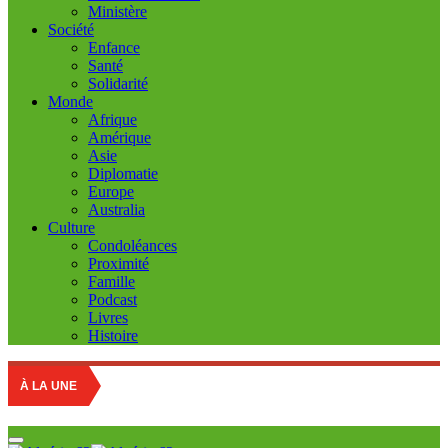
Ministère
Société
Enfance
Santé
Solidarité
Monde
Afrique
Amérique
Asie
Diplomatie
Europe
Australia
Culture
Condoléances
Proximité
Famille
Podcast
Livres
Histoire
Education
À LA UNE