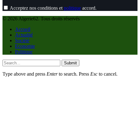
Acceptez nos conditions et
politique
accord.
© 2026 Algerie62. Tous droits réservés
Accueil
Actualité
Société
Economie
Politique
Submit
Type above and press
Enter
to search. Press
Esc
to cancel.