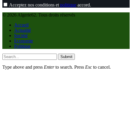
Acceptez nos conditions et
politique
accord.
© 2026 Algerie62. Tous droits réservés
Accueil
Actualité
Société
Economie
Politique
Submit
Type above and press
Enter
to search. Press
Esc
to cancel.