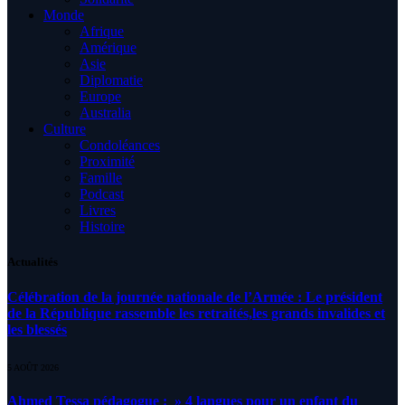
Monde
Afrique
Amérique
Asie
Diplomatie
Europe
Australia
Culture
Condoléances
Proximité
Famille
Podcast
Livres
Histoire
Actualités
Célébration de la journée nationale de l’Armée : Le président
de la République rassemble les retraités,les grands invalides et
les blessés
5 AOÛT 2026
Ahmed Tessa pédagogue : » 4 langues pour un enfant du