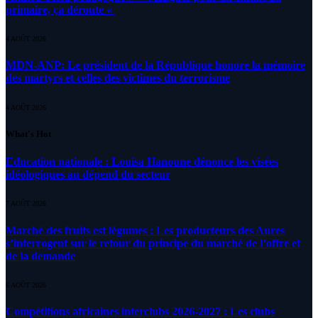
primaire, ça déroute «
4 AOÛT 2026
MDN-ANP: Le président de la République honore la mémoire
des martyrs et celles des victimes du terrorisme
4 AOÛT 2026
What's Hot
Education nationale : Louisa Hanoune dénonce les visées
idéologiques au dépend du secteur
7 AOÛT 2026
Marché des fruits est légumes : Les producteurs des Aures
s’interrogent sur le retour du principe du marché de l’offre et
de la demande
6 AOÛT 2026
Compétitions africaines interclubs 2026-2027 : Les clubs