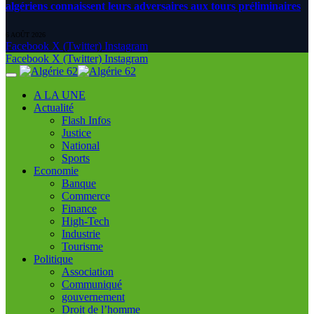
algériens connaissent leurs adversaires aux tours préliminaires
6 AOÛT 2026
Facebook
X (Twitter)
Instagram
Facebook
X (Twitter)
Instagram
A LA UNE
Actualité
Flash Infos
Justice
National
Sports
Economie
Banque
Commerce
Finance
High-Tech
Industrie
Tourisme
Politique
Association
Communiqué
gouvernement
Droit de l’homme