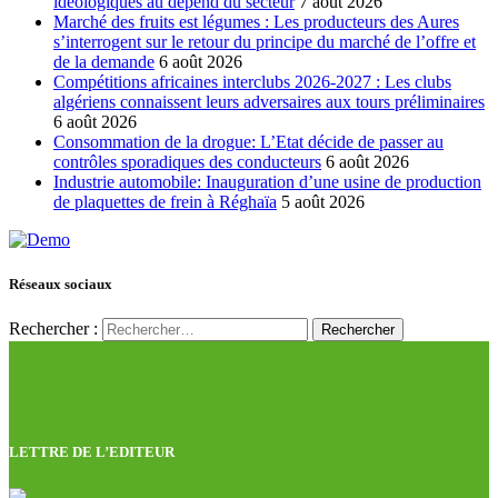
idéologiques au dépend du secteur
7 août 2026
Marché des fruits est légumes : Les producteurs des Aures
s’interrogent sur le retour du principe du marché de l’offre et
de la demande
6 août 2026
Compétitions africaines interclubs 2026-2027 : Les clubs
algériens connaissent leurs adversaires aux tours préliminaires
6 août 2026
Consommation de la drogue: L’Etat décide de passer au
contrôles sporadiques des conducteurs
6 août 2026
Industrie automobile: Inauguration d’une usine de production
de plaquettes de frein à Réghaïa
5 août 2026
Réseaux sociaux
Rechercher :
LETTRE DE L’EDITEUR