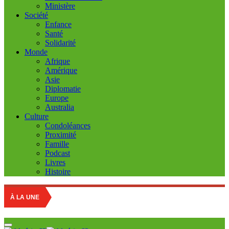
Ministère
Société
Enfance
Santé
Solidarité
Monde
Afrique
Amérique
Asie
Diplomatie
Europe
Australia
Culture
Condoléances
Proximité
Famille
Podcast
Livres
Histoire
Educatio
À LA UNE