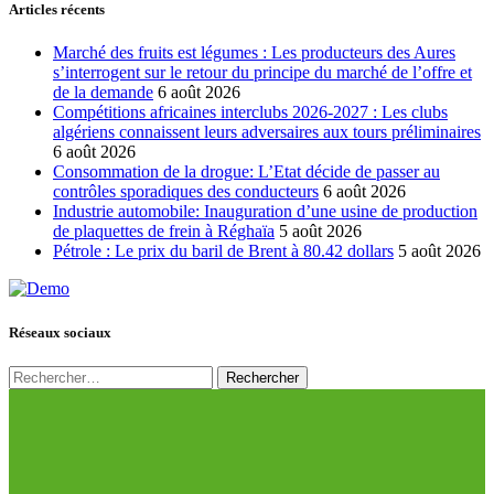
Articles récents
Marché des fruits est légumes : Les producteurs des Aures
s’interrogent sur le retour du principe du marché de l’offre et
de la demande
6 août 2026
Compétitions africaines interclubs 2026-2027 : Les clubs
algériens connaissent leurs adversaires aux tours préliminaires
6 août 2026
Consommation de la drogue: L’Etat décide de passer au
contrôles sporadiques des conducteurs
6 août 2026
Industrie automobile: Inauguration d’une usine de production
de plaquettes de frein à Réghaïa
5 août 2026
Pétrole : Le prix du baril de Brent à 80.42 dollars
5 août 2026
Réseaux sociaux
Rechercher :