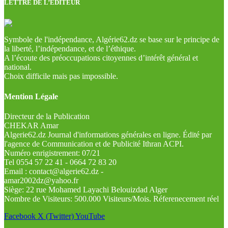
LETTRE DE L’EDITEUR
Symbole de l'indépendance, Algérie62.dz se base sur le principe de
la liberté, l’indépendance, et de l’éthique.
A l’écoute des préoccupations citoyennes d’intérêt général et
national.
Choix difficile mais pas impossible.
Mention Légale
Directeur de la Publication
CHEKAR Amar
Algerie62.dz Journal d'informations générales en ligne. Édité par
l'agence de Communication et de Publicité Ithran ACPI.
Numéro enrigistrement: 07/21
Tel 0554 57 22 41 - 0664 72 83 20
Email : contact@algerie62.dz -
amar2002dz@yahoo.fr
Siège: 22 rue Mohamed Layachi Belouizdad Alger
Nombre de Visiteurs: 500.000 Visiteurs/Mois. Réferenecement réel
Facebook
X (Twitter)
YouTube