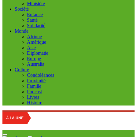
Ministère
Société
Enfance
Santé
Solidarité
Monde
Afrique
Amérique
Asie
Diplomatie
Europe
Australia
Culture
Condoléances
Proximité
Famille
Podcast
Livres
Histoire
M
À LA UNE