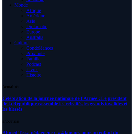
Monde
Afrique
Amérique
Asie
Diplomatie
Europe
Australia
Culture
Condoléances
Proximité
Famille
Podcast
Livres
Histoire
Actualités
Célébration de la journée nationale de l’Armée : Le président
de la République rassemble les retraités,les grands invalides et
les blessés
5 AOÛT 2026
Ahmed Tessa pédagogue : » 4 langues pour un enfant du