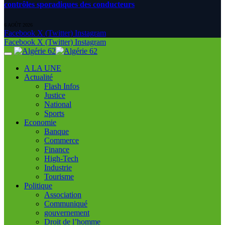
contrôles sporadiques des conducteurs
6 AOÛT 2026
Facebook
X (Twitter)
Instagram
Facebook
X (Twitter)
Instagram
A LA UNE
Actualité
Flash Infos
Justice
National
Sports
Economie
Banque
Commerce
Finance
High-Tech
Industrie
Tourisme
Politique
Association
Communiqué
gouvernement
Droit de l’homme