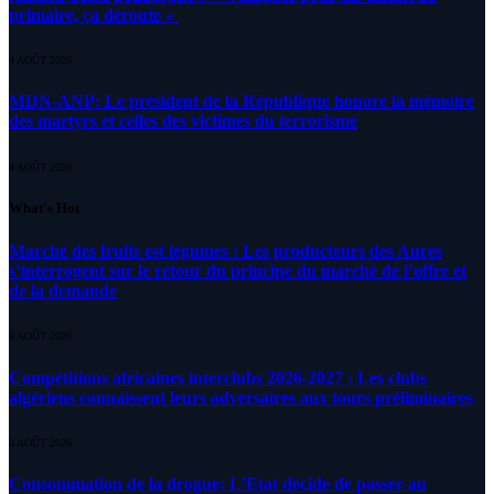
primaire, ça déroute «
4 AOÛT 2026
MDN-ANP: Le président de la République honore la mémoire
des martyrs et celles des victimes du terrorisme
4 AOÛT 2026
What's Hot
Marché des fruits est légumes : Les producteurs des Aures
s’interrogent sur le retour du principe du marché de l’offre et
de la demande
6 AOÛT 2026
Compétitions africaines interclubs 2026-2027 : Les clubs
algériens connaissent leurs adversaires aux tours préliminaires
6 AOÛT 2026
Consommation de la drogue: L’Etat décide de passer au