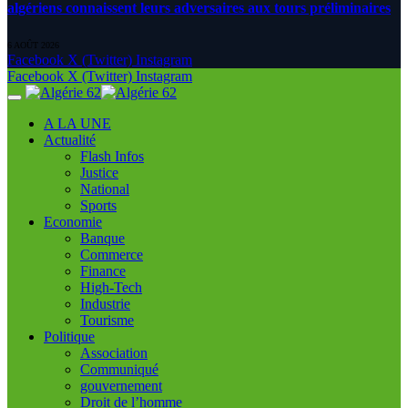
algériens connaissent leurs adversaires aux tours préliminaires
6 AOÛT 2026
Facebook
X (Twitter)
Instagram
Facebook
X (Twitter)
Instagram
A LA UNE
Actualité
Flash Infos
Justice
National
Sports
Economie
Banque
Commerce
Finance
High-Tech
Industrie
Tourisme
Politique
Association
Communiqué
gouvernement
Droit de l’homme