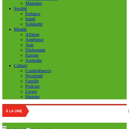
Ministère
Société
Enfance
Santé
Solidarité
Monde
Afrique
Amérique
Asie
Diplomatie
Europe
Australia
Culture
Condoléances
Proximité
Famille
Podcast
Livres
Histoire
Education nat
À LA UNE