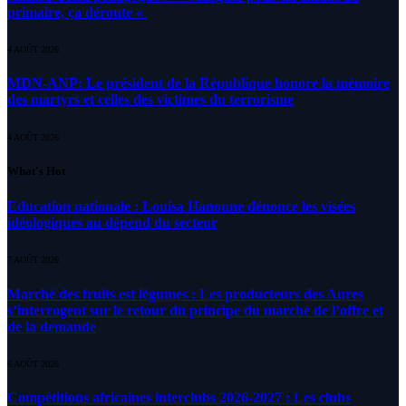
primaire, ça déroute «
4 AOÛT 2026
MDN-ANP: Le président de la République honore la mémoire
des martyrs et celles des victimes du terrorisme
4 AOÛT 2026
What's Hot
Education nationale : Louisa Hanoune dénonce les visées
idéologiques au dépend du secteur
7 AOÛT 2026
Marché des fruits est légumes : Les producteurs des Aures
s’interrogent sur le retour du principe du marché de l’offre et
de la demande
6 AOÛT 2026
Compétitions africaines interclubs 2026-2027 : Les clubs