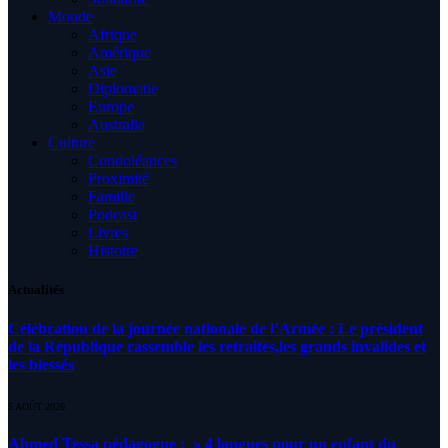
Monde
Afrique
Amérique
Asie
Diplomatie
Europe
Australia
Culture
Condoléances
Proximité
Famille
Podcast
Livres
Histoire
Actualités
Célébration de la journée nationale de l’Armée : Le président
de la République rassemble les retraités,les grands invalides et
les blessés
5 AOÛT 2026
Ahmed Tessa pédagogue : » 4 langues pour un enfant du