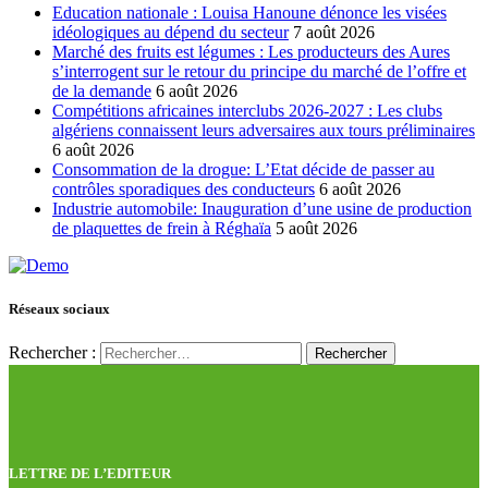
Education nationale : Louisa Hanoune dénonce les visées
idéologiques au dépend du secteur
7 août 2026
Marché des fruits est légumes : Les producteurs des Aures
s’interrogent sur le retour du principe du marché de l’offre et
de la demande
6 août 2026
Compétitions africaines interclubs 2026-2027 : Les clubs
algériens connaissent leurs adversaires aux tours préliminaires
6 août 2026
Consommation de la drogue: L’Etat décide de passer au
contrôles sporadiques des conducteurs
6 août 2026
Industrie automobile: Inauguration d’une usine de production
de plaquettes de frein à Réghaïa
5 août 2026
Réseaux sociaux
Rechercher :
LETTRE DE L’EDITEUR