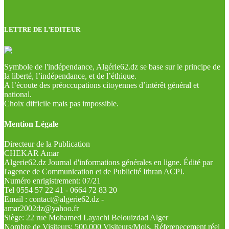
LETTRE DE L’EDITEUR
Symbole de l'indépendance, Algérie62.dz se base sur le principe de
la liberté, l’indépendance, et de l’éthique.
A l’écoute des préoccupations citoyennes d’intérêt général et
national.
Choix difficile mais pas impossible.
Mention Légale
Directeur de la Publication
CHEKAR Amar
Algerie62.dz Journal d'informations générales en ligne. Édité par
l'agence de Communication et de Publicité Ithran ACPI.
Numéro enrigistrement: 07/21
Tel 0554 57 22 41 - 0664 72 83 20
Email : contact@algerie62.dz -
amar2002dz@yahoo.fr
Siège: 22 rue Mohamed Layachi Belouizdad Alger
Nombre de Visiteurs: 500.000 Visiteurs/Mois. Réferenecement réel