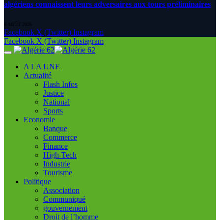
algériens connaissent leurs adversaires aux tours préliminaires
6 AOÛT 2026
Facebook
X (Twitter)
Instagram
Facebook
X (Twitter)
Instagram
A LA UNE
Actualité
Flash Infos
Justice
National
Sports
Economie
Banque
Commerce
Finance
High-Tech
Industrie
Tourisme
Politique
Association
Communiqué
gouvernement
Droit de l’homme