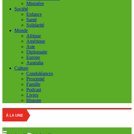
Ministère
Société
Enfance
Santé
Solidarité
Monde
Afrique
Amérique
Asie
Diplomatie
Europe
Australia
Culture
Condoléances
Proximité
Famille
Podcast
Livres
Histoire
Educatio
À LA UNE