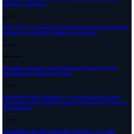
primaire, ça déroute «
4 AOÛT 2026
MDN-ANP: Le président de la République honore la mémoire
des martyrs et celles des victimes du terrorisme
4 AOÛT 2026
What's Hot
Education nationale : Louisa Hanoune dénonce les visées
idéologiques au dépend du secteur
7 AOÛT 2026
Marché des fruits est légumes : Les producteurs des Aures
s’interrogent sur le retour du principe du marché de l’offre et
de la demande
6 AOÛT 2026
Compétitions africaines interclubs 2026-2027 : Les clubs