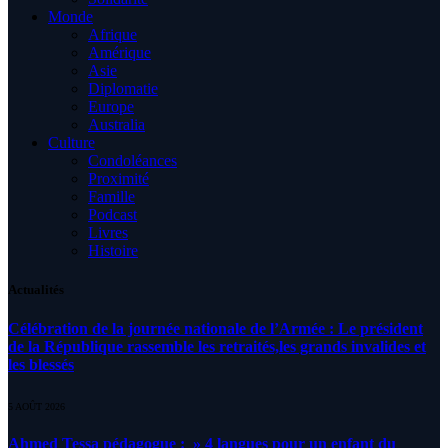
Monde
Afrique
Amérique
Asie
Diplomatie
Europe
Australia
Culture
Condoléances
Proximité
Famille
Podcast
Livres
Histoire
Actualités
Célébration de la journée nationale de l’Armée : Le président
de la République rassemble les retraités,les grands invalides et
les blessés
5 AOÛT 2026
Ahmed Tessa pédagogue : » 4 langues pour un enfant du