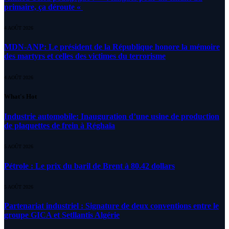
primaire, ça déroute «
4 AOÛT 2026
MDN-ANP: Le président de la République honore la mémoire
des martyrs et celles des victimes du terrorisme
4 AOÛT 2026
What's Hot
Industrie automobile: Inauguration d’une usine de production
de plaquettes de frein à Réghaïa
5 AOÛT 2026
Pétrole : Le prix du baril de Brent à 80.42 dollars
5 AOÛT 2026
Partenariat industriel : Signature de deux conventions entre le
groupe GICA et Setllantis Algérie