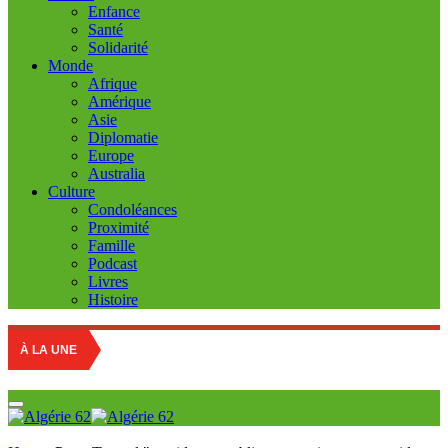
Enfance
Santé
Solidarité
Monde
Afrique
Amérique
Asie
Diplomatie
Europe
Australia
Culture
Condoléances
Proximité
Famille
Podcast
Livres
Histoire
À LA UNE