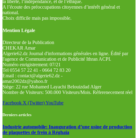
la liberté, l’indépendance, et de l’éthique.
A l’écoute des préoccupations citoyennes d’intérêt général et
national.
Choix difficile mais pas impossible.
Mention Légale
Directeur de la Publication
CHEKAR Amar
Algerie62.dz Journal d'informations générales en ligne. Édité par
l'agence de Communication et de Publicité Ithran ACPI.
Numéro enrigistrement: 07/21
Tel 0554 57 22 41 - 0664 72 83 20
Email : contact@algerie62.dz -
amar2002dz@yahoo.fr
Siège: 22 rue Mohamed Layachi Belouizdad Alger
Nombre de Visiteurs: 500.000 Visiteurs/Mois. Réferenecement réel
Facebook
X (Twitter)
YouTube
Derniers articles
Industrie automobile: Inauguration d’une usine de production
de plaquettes de frein à Réghaïa