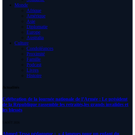
Monde
Afrique
Amérique
Asie
Diplomatie
Europe
Australia
Culture
Condoléances
Proximité
Famille
Podcast
Livres
Histoire
Actualités
Célébration de la journée nationale de l’Armée : Le président
de la République rassemble les retraités,les grands invalides et
les blessés
5 AOÛT 2026
Ahmed Tessa pédagogue : » 4 langues pour un enfant du