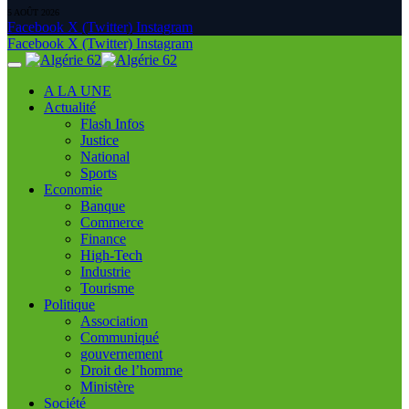
5 AOÛT 2026
Facebook
X (Twitter)
Instagram
Facebook
X (Twitter)
Instagram
A LA UNE
Actualité
Flash Infos
Justice
National
Sports
Economie
Banque
Commerce
Finance
High-Tech
Industrie
Tourisme
Politique
Association
Communiqué
gouvernement
Droit de l’homme
Ministère
Société