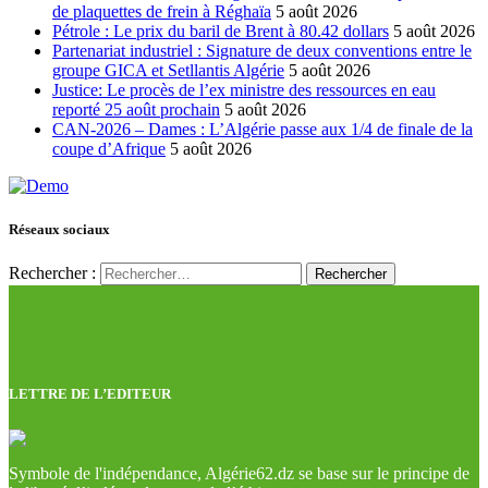
de plaquettes de frein à Réghaïa
5 août 2026
Pétrole : Le prix du baril de Brent à 80.42 dollars
5 août 2026
Partenariat industriel : Signature de deux conventions entre le
groupe GICA et Setllantis Algérie
5 août 2026
Justice: Le procès de l’ex ministre des ressources en eau
reporté 25 août prochain
5 août 2026
CAN-2026 – Dames : L’Algérie passe aux 1/4 de finale de la
coupe d’Afrique
5 août 2026
Réseaux sociaux
Rechercher :
LETTRE DE L’EDITEUR
Symbole de l'indépendance, Algérie62.dz se base sur le principe de