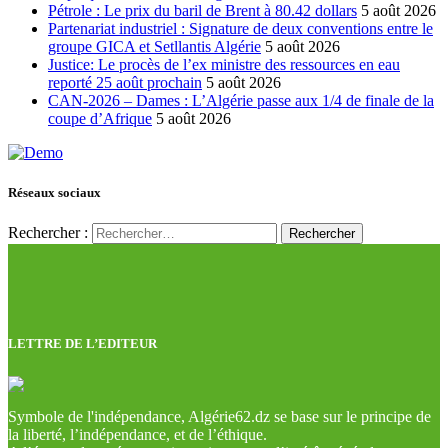
Pétrole : Le prix du baril de Brent à 80.42 dollars
5 août 2026
Partenariat industriel : Signature de deux conventions entre le
groupe GICA et Setllantis Algérie
5 août 2026
Justice: Le procès de l’ex ministre des ressources en eau
reporté 25 août prochain
5 août 2026
CAN-2026 – Dames : L’Algérie passe aux 1/4 de finale de la
coupe d’Afrique
5 août 2026
Réseaux sociaux
Rechercher :
LETTRE DE L’EDITEUR
Symbole de l'indépendance, Algérie62.dz se base sur le principe de
la liberté, l’indépendance, et de l’éthique.