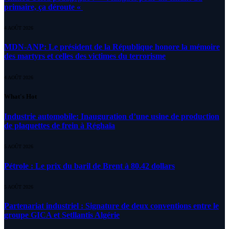
primaire, ça déroute «
4 AOÛT 2026
MDN-ANP: Le président de la République honore la mémoire
des martyrs et celles des victimes du terrorisme
4 AOÛT 2026
What's Hot
Industrie automobile: Inauguration d’une usine de production
de plaquettes de frein à Réghaïa
5 AOÛT 2026
Pétrole : Le prix du baril de Brent à 80.42 dollars
5 AOÛT 2026
Partenariat industriel : Signature de deux conventions entre le
groupe GICA et Setllantis Algérie