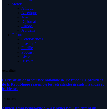
Monde
Afrique
Amérique
Asie
Diplomatie
Europe
Australia
Culture
Condoléances
Proximité
Famille
Podcast
Livres
Histoire
Actualités
Célébration de la journée nationale de l’Armée : Le président
de la République rassemble les retraités,les grands invalides et
les blessés
5 AOÛT 2026
Ahmed Tessa pédagogue : » 4 langues pour un enfant du