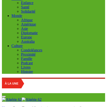
Enfance
Santé
Solidarité
Monde
Afrique
Amérique
Asie
Diplomatie
Europe
Australia
Culture
Condoléances
Proximité
Famille
Podcast
Livres
Histoire
À LA UNE