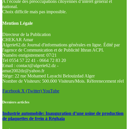
A l’écoute des préoccupations citoyennes d’intérêt général et
national.
Choix difficile mais pas impossible.
Mention Légale
Directeur de la Publication
CHEKAR Amar
Algerie62.dz Journal d'informations générales en ligne. Édité par
l'agence de Communication et de Publicité Ithran ACPI.
Numéro enrigistrement: 07/21
Tel 0554 57 22 41 - 0664 72 83 20
Email : contact@algerie62.dz -
amar2002dz@yahoo.fr
Siège: 22 rue Mohamed Layachi Belouizdad Alger
Nombre de Visiteurs: 500.000 Visiteurs/Mois. Réferenecement réel
Facebook
X (Twitter)
YouTube
Derniers articles
Industrie automobile: Inauguration d’une usine de production
de plaquettes de frein à Réghaïa