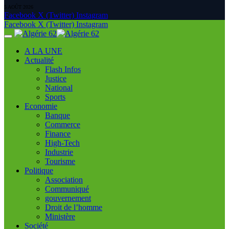
5 AOÛT 2026
Facebook
X (Twitter)
Instagram
Facebook
X (Twitter)
Instagram
A LA UNE
Actualité
Flash Infos
Justice
National
Sports
Economie
Banque
Commerce
Finance
High-Tech
Industrie
Tourisme
Politique
Association
Communiqué
gouvernement
Droit de l’homme
Ministère
Société