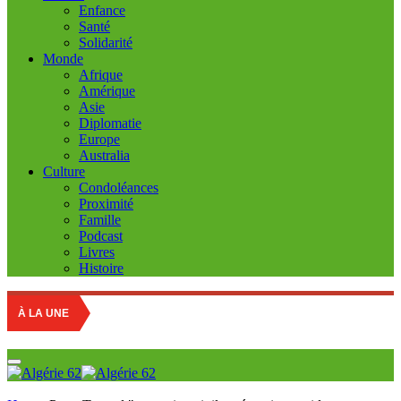
Enfance
Santé
Solidarité
Monde
Afrique
Amérique
Asie
Diplomatie
Europe
Australia
Culture
Condoléances
Proximité
Famille
Podcast
Livres
Histoire
À LA UNE