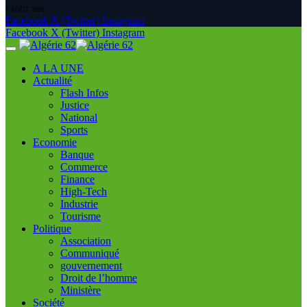
5 AOÛT 2026
Facebook
X (Twitter)
Instagram
Facebook
X (Twitter)
Instagram
A LA UNE
Actualité
Flash Infos
Justice
National
Sports
Economie
Banque
Commerce
Finance
High-Tech
Industrie
Tourisme
Politique
Association
Communiqué
gouvernement
Droit de l’homme
Ministère
Société