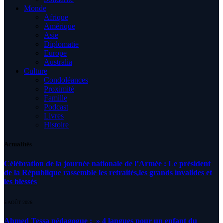
Monde
Afrique
Amérique
Asie
Diplomatie
Europe
Australia
Culture
Condoléances
Proximité
Famille
Podcast
Livres
Histoire
Actualités
Célébration de la journée nationale de l’Armée : Le président
de la République rassemble les retraités,les grands invalides et
les blessés
5 AOÛT 2026
Ahmed Tessa pédagogue : » 4 langues pour un enfant du