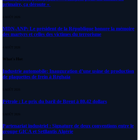
primaire, ça déroute «
4 AOÛT 2026
MDN-ANP: Le président de la République honore la mémoire
des martyrs et celles des victimes du terrorisme
4 AOÛT 2026
What's Hot
Industrie automobile: Inauguration d’une usine de production
de plaquettes de frein à Réghaïa
5 AOÛT 2026
Pétrole : Le prix du baril de Brent à 80.42 dollars
5 AOÛT 2026
Partenariat industriel : Signature de deux conventions entre le
groupe GICA et Setllantis Algérie