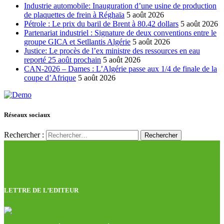
Industrie automobile: Inauguration d’une usine de production
de plaquettes de frein à Réghaïa
5 août 2026
Pétrole : Le prix du baril de Brent à 80.42 dollars
5 août 2026
Partenariat industriel : Signature de deux conventions entre le
groupe GICA et Setllantis Algérie
5 août 2026
Justice: Le procès de l’ex ministre des ressources en eau
reporté 25 août prochain
5 août 2026
CAN-2026 – Dames : L’Algérie passe aux 1/4 de finale de la
coupe d’Afrique
5 août 2026
Réseaux sociaux
Rechercher :
LETTRE DE L’EDITEUR