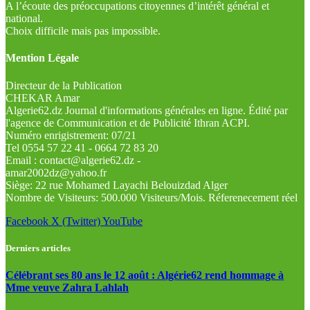
A l’écoute des préoccupations citoyennes d’intérêt général et
national.
Choix difficile mais pas impossible.
Mention Légale
Directeur de la Publication
CHEKAR Amar
Algerie62.dz Journal d'informations générales en ligne. Édité par
l'agence de Communication et de Publicité Ithran ACPI.
Numéro enrigistrement: 07/21
Tel 0554 57 22 41 - 0664 72 83 20
Email : contact@algerie62.dz -
amar2002dz@yahoo.fr
Siège: 22 rue Mohamed Layachi Belouizdad Alger
Nombre de Visiteurs: 500.000 Visiteurs/Mois. Réferenecement réel
Facebook
X (Twitter)
YouTube
Derniers articles
Célébrant ses 80 ans le 12 août : Algérie62 rend hommage à
Mme veuve Zahra Lahlah