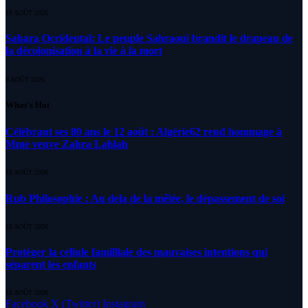
10 AOÛT 2026
Sahara Occidental: Le peuple Sahraoui brandit le drapeau de
la décolonisation à la vie à la mort
8 AOÛT 2026
What's Hot
Célébrant ses 80 ans le 12 août : Algérie62 rend hommage à
Mme veuve Zahra Lahlah
10 AOÛT 2026
Rub Philosophie : Au dela de la mêlée, le dépassement de soi
10 AOÛT 2026
Protéger la cellule familliale des mauvaises intentions qui
séparent les enfants
10 AOÛT 2026
Facebook
X (Twitter)
Instagram