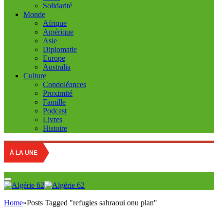
Solidarité
Monde
Afrique
Amérique
Asie
Diplomatie
Europe
Australia
Culture
Condoléances
Proximité
Famille
Podcast
Livres
Histoire
À LA UNE
Home
»
Posts Tagged "refugies sahraoui onu plan"