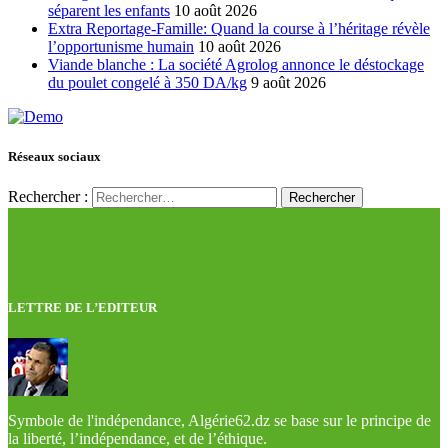
séparent les enfants
10 août 2026
Extra Reportage-Famille: Quand la course à l’héritage révèle
l’opportunisme humain
10 août 2026
Viande blanche : La société Agrolog annonce le déstockage
du poulet congelé à 350 DA/kg
9 août 2026
Réseaux sociaux
Rechercher :
LETTRE DE L’EDITEUR
Symbole de l'indépendance, Algérie62.dz se base sur le principe de
la liberté, l’indépendance, et de l’éthique.