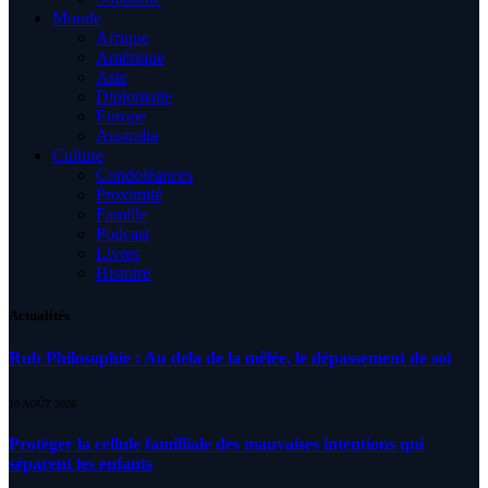
Monde
Afrique
Amérique
Asie
Diplomatie
Europe
Australia
Culture
Condoléances
Proximité
Famille
Podcast
Livres
Histoire
Actualités
Rub Philosophie : Au dela de la mêlée, le dépassement de soi
10 AOÛT 2026
Protéger la cellule familliale des mauvaises intentions qui
séparent les enfants