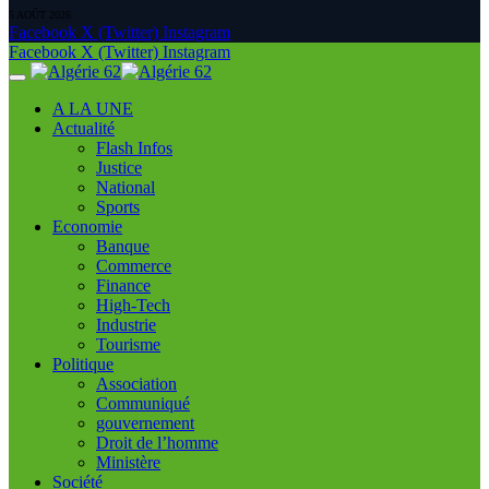
5 AOÛT 2026
Facebook
X (Twitter)
Instagram
Facebook
X (Twitter)
Instagram
A LA UNE
Actualité
Flash Infos
Justice
National
Sports
Economie
Banque
Commerce
Finance
High-Tech
Industrie
Tourisme
Politique
Association
Communiqué
gouvernement
Droit de l’homme
Ministère
Société