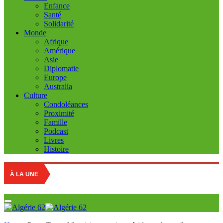
Enfance
Santé
Solidarité
Monde
Afrique
Amérique
Asie
Diplomatie
Europe
Australia
Culture
Condoléances
Proximité
Famille
Podcast
Livres
Histoire
À LA UNE