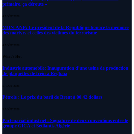
primaire, ça déroute «
4 AOÛT 2026
MDN-ANP: Le président de la République honore la mémoire
des martyrs et celles des victimes du terrorisme
4 AOÛT 2026
What's Hot
Industrie automobile: Inauguration d’une usine de production
de plaquettes de frein à Réghaïa
5 AOÛT 2026
Pétrole : Le prix du baril de Brent à 80.42 dollars
5 AOÛT 2026
Partenariat industriel : Signature de deux conventions entre le
groupe GICA et Setllantis Algérie