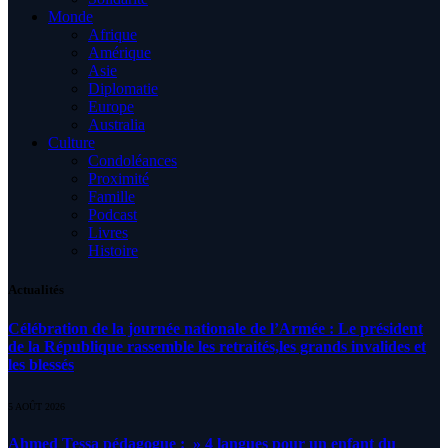
Monde
Afrique
Amérique
Asie
Diplomatie
Europe
Australia
Culture
Condoléances
Proximité
Famille
Podcast
Livres
Histoire
Actualités
Célébration de la journée nationale de l’Armée : Le président
de la République rassemble les retraités,les grands invalides et
les blessés
5 AOÛT 2026
Ahmed Tessa pédagogue : » 4 langues pour un enfant du