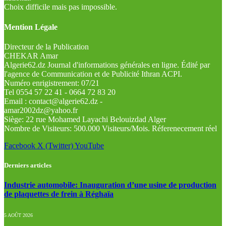
Choix difficile mais pas impossible.
Mention Légale
Directeur de la Publication
CHEKAR Amar
Algerie62.dz Journal d'informations générales en ligne. Édité par
l'agence de Communication et de Publicité Ithran ACPI.
Numéro enrigistrement: 07/21
Tel 0554 57 22 41 - 0664 72 83 20
Email : contact@algerie62.dz -
amar2002dz@yahoo.fr
Siège: 22 rue Mohamed Layachi Belouizdad Alger
Nombre de Visiteurs: 500.000 Visiteurs/Mois. Réferenecement réel
Facebook
X (Twitter)
YouTube
Derniers articles
Industrie automobile: Inauguration d’une usine de production
de plaquettes de frein à Réghaïa
5 AOÛT 2026