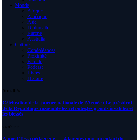
Monde
Afrique
Amérique
Asie
Diplomatie
Europe
Australia
Culture
Condoléances
Proximité
Famille
Podcast
Livres
Histoire
Actualités
Célébration de la journée nationale de l’Armée : Le président
de la République rassemble les retraités,les grands invalides et
les blessés
5 AOÛT 2026
Ahmed Tessa pédagogue : » 4 langues pour un enfant du