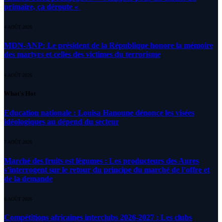
primaire, ça déroute «
4 AOÛT 2026
MDN-ANP: Le président de la République honore la mémoire
des martyrs et celles des victimes du terrorisme
4 AOÛT 2026
What's Hot
Education nationale : Louisa Hanoune dénonce les visées
idéologiques au dépend du secteur
7 AOÛT 2026
Marché des fruits est légumes : Les producteurs des Aures
s’interrogent sur le retour du principe du marché de l’offre et
de la demande
6 AOÛT 2026
Compétitions africaines interclubs 2026-2027 : Les clubs