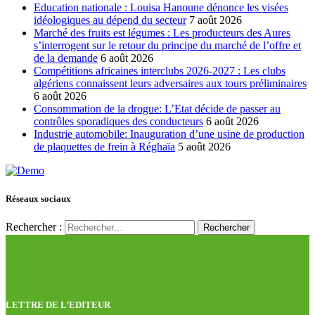
Education nationale : Louisa Hanoune dénonce les visées
idéologiques au dépend du secteur
7 août 2026
Marché des fruits est légumes : Les producteurs des Aures
s’interrogent sur le retour du principe du marché de l’offre et
de la demande
6 août 2026
Compétitions africaines interclubs 2026-2027 : Les clubs
algériens connaissent leurs adversaires aux tours préliminaires
6 août 2026
Consommation de la drogue: L’Etat décide de passer au
contrôles sporadiques des conducteurs
6 août 2026
Industrie automobile: Inauguration d’une usine de production
de plaquettes de frein à Réghaïa
5 août 2026
Réseaux sociaux
Rechercher :
LETTRE DE L’EDITEUR