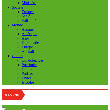
Ministère
Société
Enfance
Santé
Solidarité
Monde
Afrique
Amérique
Asie
Diplomatie
Europe
Australia
Culture
Condoléances
Proximité
Famille
Podcast
Livres
Histoire
Educati
À LA UNE