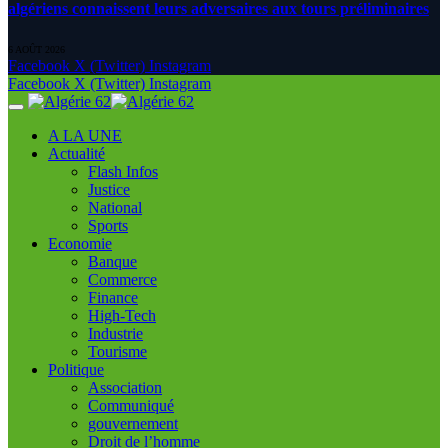
algériens connaissent leurs adversaires aux tours préliminaires
6 AOÛT 2026
Facebook
X (Twitter)
Instagram
Facebook
X (Twitter)
Instagram
A LA UNE
Actualité
Flash Infos
Justice
National
Sports
Economie
Banque
Commerce
Finance
High-Tech
Industrie
Tourisme
Politique
Association
Communiqué
gouvernement
Droit de l’homme