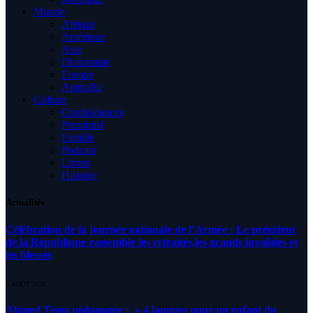
Monde
Afrique
Amérique
Asie
Diplomatie
Europe
Australia
Culture
Condoléances
Proximité
Famille
Podcast
Livres
Histoire
Actualités
Célébration de la journée nationale de l’Armée : Le président
de la République rassemble les retraités,les grands invalides et
les blessés
5 AOÛT 2026
Ahmed Tessa pédagogue : » 4 langues pour un enfant du