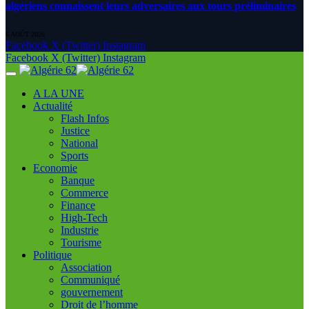
algériens connaissent leurs adversaires aux tours préliminaires
6 AOÛT 2026
Facebook
X (Twitter)
Instagram
Facebook
X (Twitter)
Instagram
A LA UNE
Actualité
Flash Infos
Justice
National
Sports
Economie
Banque
Commerce
Finance
High-Tech
Industrie
Tourisme
Politique
Association
Communiqué
gouvernement
Droit de l’homme