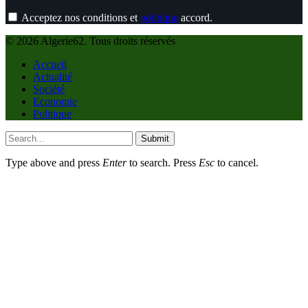
Acceptez nos conditions et
politique
accord.
© 2026 Algerie62. Tous droits réservés
Accueil
Actualité
Société
Economie
Politique
Submit
Type above and press
Enter
to search. Press
Esc
to cancel.