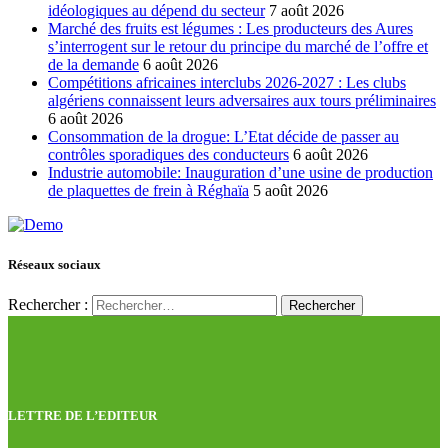
idéologiques au dépend du secteur
7 août 2026
Marché des fruits est légumes : Les producteurs des Aures
s’interrogent sur le retour du principe du marché de l’offre et
de la demande
6 août 2026
Compétitions africaines interclubs 2026-2027 : Les clubs
algériens connaissent leurs adversaires aux tours préliminaires
6 août 2026
Consommation de la drogue: L’Etat décide de passer au
contrôles sporadiques des conducteurs
6 août 2026
Industrie automobile: Inauguration d’une usine de production
de plaquettes de frein à Réghaïa
5 août 2026
Réseaux sociaux
Rechercher :
LETTRE DE L’EDITEUR