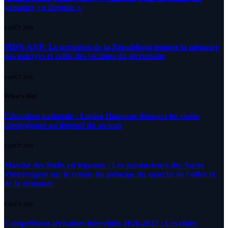
primaire, ça déroute «
4 AOÛT 2026
MDN-ANP: Le président de la République honore la mémoire
des martyrs et celles des victimes du terrorisme
4 AOÛT 2026
What's Hot
Education nationale : Louisa Hanoune dénonce les visées
idéologiques au dépend du secteur
7 AOÛT 2026
Marché des fruits est légumes : Les producteurs des Aures
s’interrogent sur le retour du principe du marché de l’offre et
de la demande
6 AOÛT 2026
Compétitions africaines interclubs 2026-2027 : Les clubs