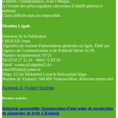
la liberté, l’indépendance, et de l’éthique.
A l’écoute des préoccupations citoyennes d’intérêt général et
national.
Choix difficile mais pas impossible.
Mention Légale
Directeur de la Publication
CHEKAR Amar
Algerie62.dz Journal d'informations générales en ligne. Édité par
l'agence de Communication et de Publicité Ithran ACPI.
Numéro enrigistrement: 07/21
Tel 0554 57 22 41 - 0664 72 83 20
Email : contact@algerie62.dz -
amar2002dz@yahoo.fr
Siège: 22 rue Mohamed Layachi Belouizdad Alger
Nombre de Visiteurs: 500.000 Visiteurs/Mois. Réferenecement réel
Facebook
X (Twitter)
YouTube
Derniers articles
Industrie automobile: Inauguration d’une usine de production
de plaquettes de frein à Réghaïa