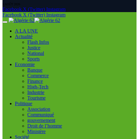
5 AOÛT 2026
Facebook
X (Twitter)
Instagram
Facebook
X (Twitter)
Instagram
A LA UNE
Actualité
Flash Infos
Justice
National
Sports
Economie
Banque
Commerce
Finance
High-Tech
Industrie
Tourisme
Politique
Association
Communiqué
gouvernement
Droit de l’homme
Ministère
Société