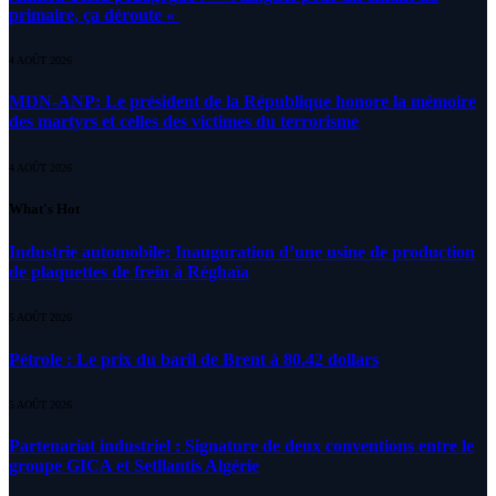
primaire, ça déroute «
4 AOÛT 2026
MDN-ANP: Le président de la République honore la mémoire
des martyrs et celles des victimes du terrorisme
4 AOÛT 2026
What's Hot
Industrie automobile: Inauguration d’une usine de production
de plaquettes de frein à Réghaïa
5 AOÛT 2026
Pétrole : Le prix du baril de Brent à 80.42 dollars
5 AOÛT 2026
Partenariat industriel : Signature de deux conventions entre le
groupe GICA et Setllantis Algérie