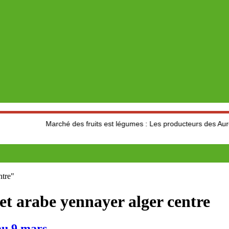
Marché des fruits est légumes : Les producteurs des Aures s’interrogen
ntre"
et arabe yennayer alger centre
au 9 mars