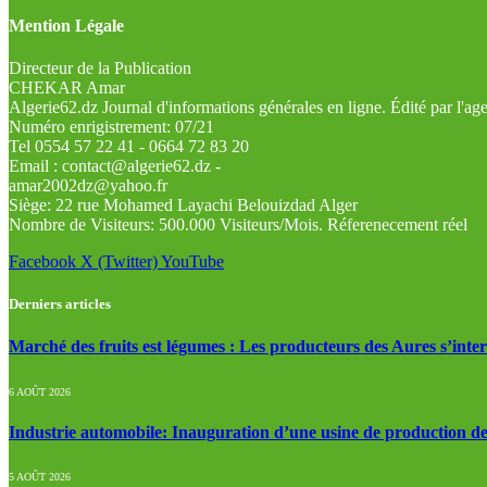
Mention Légale
Directeur de la Publication
CHEKAR Amar
Algerie62.dz Journal d'informations générales en ligne. Édité par l'a
Numéro enrigistrement: 07/21
Tel 0554 57 22 41 - 0664 72 83 20
Email : contact@algerie62.dz -
amar2002dz@yahoo.fr
Siège: 22 rue Mohamed Layachi Belouizdad Alger
Nombre de Visiteurs: 500.000 Visiteurs/Mois. Réferenecement réel
Facebook
X (Twitter)
YouTube
Derniers articles
Marché des fruits est légumes : Les producteurs des Aures s’inte
6 AOÛT 2026
Industrie automobile: Inauguration d’une usine de production de
5 AOÛT 2026