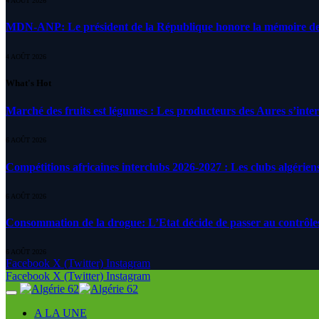
4 AOÛT 2026
MDN-ANP: Le président de la République honore la mémoire des m
4 AOÛT 2026
What's Hot
Marché des fruits est légumes : Les producteurs des Aures s’inte
6 AOÛT 2026
Compétitions africaines interclubs 2026-2027 : Les clubs algérien
6 AOÛT 2026
Consommation de la drogue: L’Etat décide de passer au contrôle
6 AOÛT 2026
Facebook
X (Twitter)
Instagram
Facebook
X (Twitter)
Instagram
A LA UNE