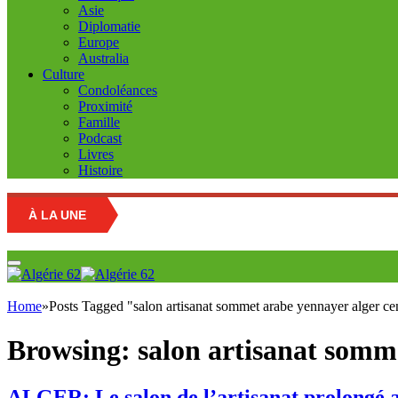
Asie
Diplomatie
Europe
Australia
Culture
Condoléances
Proximité
Famille
Podcast
Livres
Histoire
À LA UNE
Home
»
Posts Tagged "salon artisanat sommet arabe yennayer alger ce
Browsing:
salon artisanat somm
ALGER: Le salon de l’artisanat prolongé 