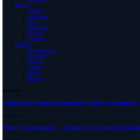
Monde
Afrique
Amérique
Asie
Diplomatie
Europe
Australia
Culture
Condoléances
Proximité
Famille
Podcast
Livres
Histoire
Actualités
Célébration de la journée nationale de l’Armée : Le président de l
5 AOÛT 2026
Ahmed Tessa pédagogue : » 4 langues pour un enfant du primair