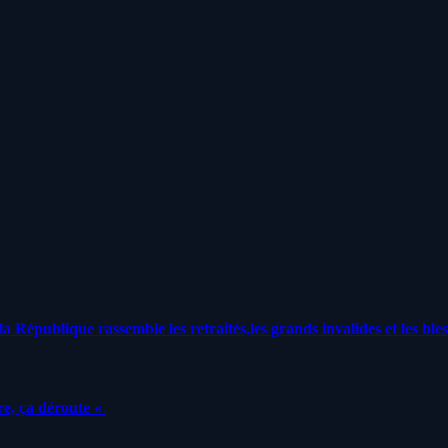
a République rassemble les retraités,les grands invalides et les bles
e, ça déroute «