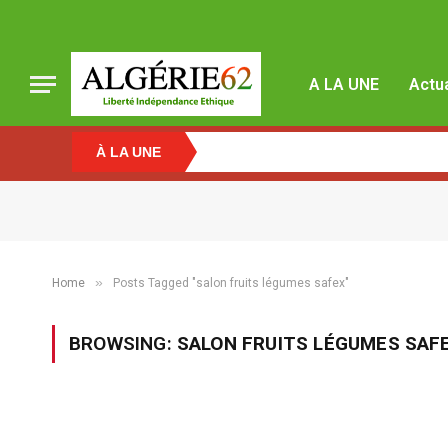
A LA UNE
Actua
À LA UNE
»
Home
Posts Tagged "salon fruits légumes safex"
BROWSING:
SALON FRUITS LÉGUMES SAF