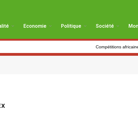
lité
Economie
Politique
Société
Mon
Compétitions africaines in
EX