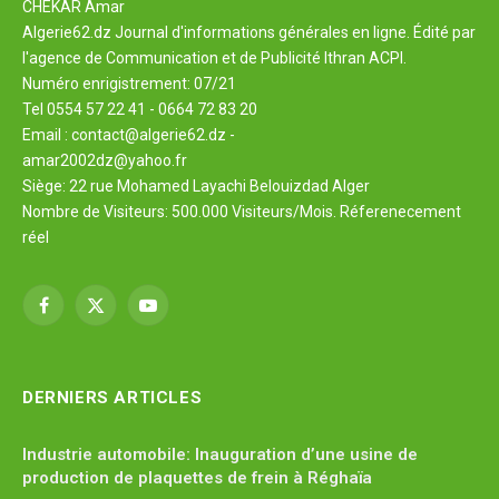
CHEKAR Amar
Algerie62.dz Journal d'informations générales en ligne. Édité par
l'agence de Communication et de Publicité Ithran ACPI.
Numéro enrigistrement: 07/21
Tel 0554 57 22 41 - 0664 72 83 20
Email : contact@algerie62.dz -
amar2002dz@yahoo.fr
Siège: 22 rue Mohamed Layachi Belouizdad Alger
Nombre de Visiteurs: 500.000 Visiteurs/Mois. Réferenecement
réel
Facebook
X
YouTube
(Twitter)
DERNIERS ARTICLES
Industrie automobile: Inauguration d’une usine de
production de plaquettes de frein à Réghaïa