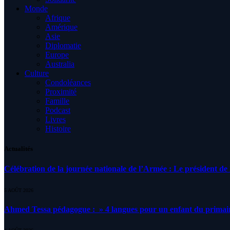
Monde
Afrique
Amérique
Asie
Diplomatie
Europe
Australia
Culture
Condoléances
Proximité
Famille
Podcast
Livres
Histoire
Actualités
Célébration de la journée nationale de l’Armée : Le président de l
5 AOÛT 2026
Ahmed Tessa pédagogue : » 4 langues pour un enfant du primair