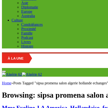
Asie
Diplomatie
Europe
Australia
Culture
Condoléances
Proximité
Famille
Podcast
Livres
Histoire
À LA UNE
Ma
Home
»
Posts Tagged "sipsa promena salon algerie hollande echanges
Browsing:
sipsa promena salon 
Mme Eveline J.A America, Hollandaise, fon