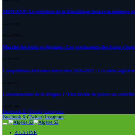
4 AOÛT 2026
MDN-ANP: Le président de la République honore la mémoire des m
4 AOÛT 2026
What's Hot
Marché des fruits est légumes : Les producteurs des Aures s’inte
6 AOÛT 2026
Compétitions africaines interclubs 2026-2027 : Les clubs algérien
6 AOÛT 2026
Consommation de la drogue: L’Etat décide de passer au contrôle
6 AOÛT 2026
Facebook
X (Twitter)
Instagram
Facebook
X (Twitter)
Instagram
A LA UNE