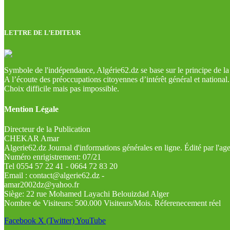
LETTRE DE L’EDITEUR
Symbole de l'indépendance, Algérie62.dz se base sur le principe de la l
A l’écoute des préoccupations citoyennes d’intérêt général et national.
Choix difficile mais pas impossible.
Mention Légale
Directeur de la Publication
CHEKAR Amar
Algerie62.dz Journal d'informations générales en ligne. Édité par l'a
Numéro enrigistrement: 07/21
Tel 0554 57 22 41 - 0664 72 83 20
Email : contact@algerie62.dz -
amar2002dz@yahoo.fr
Siège: 22 rue Mohamed Layachi Belouizdad Alger
Nombre de Visiteurs: 500.000 Visiteurs/Mois. Réferenecement réel
Facebook
X (Twitter)
YouTube