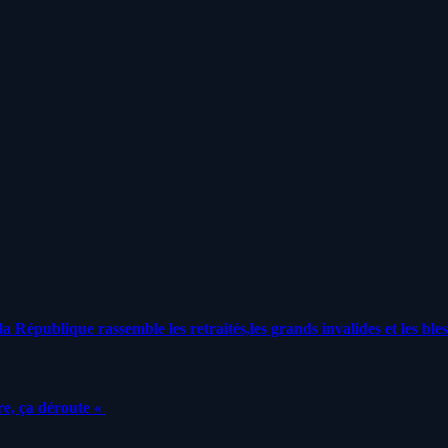
a République rassemble les retraités,les grands invalides et les bles
e, ça déroute «