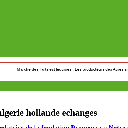
rché des fruits est légumes : Les producteurs des Aures s’interrogent s
"
algerie hollande echanges
datrice de la fondation Promena : « Notre m