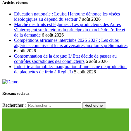
Articles récents
Education nationale : Louisa Hanoune dénonce les visées
idéologiques au dépend du secteur
7 août 2026
Marché des fruits est légumes : Les producteurs des Aures
s’interrogent sur le retour du principe du marché de l’offre et
de la demande
6 août 2026
Compétitions africaines interclubs 2026-2027 : Les clubs
algériens connaissent leurs adversaires aux tours préliminaires
6 août 2026
Consommation de la drogue: L’Etat décide de passer au
contrôles sporadiques des conducteurs
6 août 2026
Industrie automobile: Inauguration d’une usine de production
de plaquettes de frein à Réghaïa
5 août 2026
Réseaux sociaux
Rechercher :