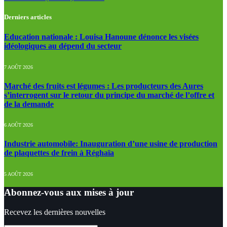
Derniers articles
Education nationale : Louisa Hanoune dénonce les visées
idéologiques au dépend du secteur
7 AOÛT 2026
Marché des fruits est légumes : Les producteurs des Aures
s’interrogent sur le retour du principe du marché de l’offre et
de la demande
6 AOÛT 2026
Industrie automobile: Inauguration d’une usine de production
de plaquettes de frein à Réghaïa
5 AOÛT 2026
Abonnez-vous aux mises à jour
Recevez les dernières nouvelles