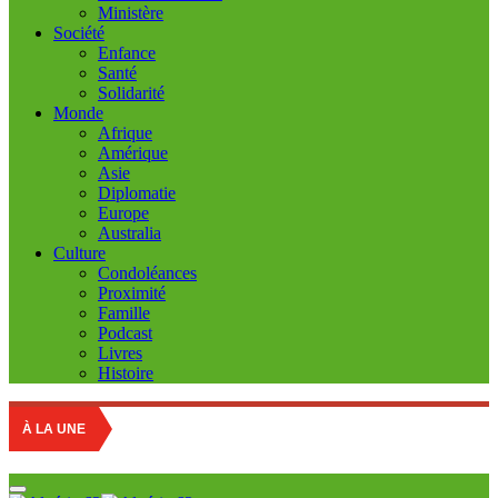
Ministère
Société
Enfance
Santé
Solidarité
Monde
Afrique
Amérique
Asie
Diplomatie
Europe
Australia
Culture
Condoléances
Proximité
Famille
Podcast
Livres
Histoire
Educati
À LA UNE