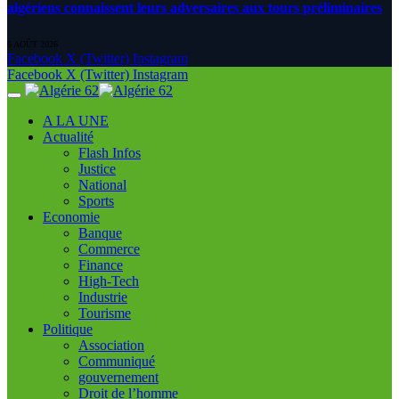
algériens connaissent leurs adversaires aux tours préliminaires
6 AOÛT 2026
Facebook
X (Twitter)
Instagram
Facebook
X (Twitter)
Instagram
A LA UNE
Actualité
Flash Infos
Justice
National
Sports
Economie
Banque
Commerce
Finance
High-Tech
Industrie
Tourisme
Politique
Association
Communiqué
gouvernement
Droit de l’homme