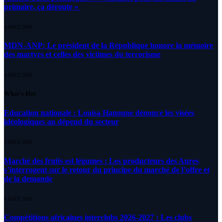
primaire, ça déroute «
4 AOÛT 2026
MDN-ANP: Le président de la République honore la mémoire
des martyrs et celles des victimes du terrorisme
4 AOÛT 2026
What's Hot
Education nationale : Louisa Hanoune dénonce les visées
idéologiques au dépend du secteur
7 AOÛT 2026
Marché des fruits est légumes : Les producteurs des Aures
s’interrogent sur le retour du principe du marché de l’offre et
de la demande
6 AOÛT 2026
Compétitions africaines interclubs 2026-2027 : Les clubs