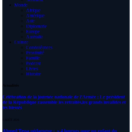
Monde
Afrique
Amérique
Asie
Diplomatie
Europe
Australia
Culture
Condoléances
Proximité
Famille
Podcast
Livres
Histoire
Actualités
Célébration de la journée nationale de l’Armée : Le président
de la République rassemble les retraités,les grands invalides et
les blessés
5 AOÛT 2026
Ahmed Tessa pédagogue : » 4 langues pour un enfant du