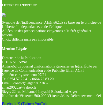
LETTRE DE L’EDITEUR
Symbole de l'indépendance, Algérie62.dz se base sur le principe de
la liberté, l’indépendance, et de l’éthique.
A l’écoute des préoccupations citoyennes d’intérêt général et
national.
Choix difficile mais pas impossible.
Mention Légale
Directeur de la Publication
CHEKAR Amar
Algerie62.dz Journal d'informations générales en ligne. Édité par
l'agence de Communication et de Publicité Ithran ACPI.
Numéro enrigistrement: 07/21
Tel 0554 57 22 41 - 0664 72 83 20
Email : contact@algerie62.dz -
amar2002dz@yahoo.fr
Siège: 22 rue Mohamed Layachi Belouizdad Alger
Nombre de Visiteurs: 500.000 Visiteurs/Mois. Réferenecement réel
Facebook
X (Twitter)
YouTube