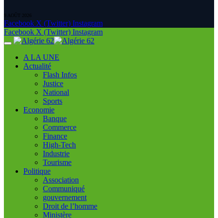
9 AOÛT 2026
Facebook
X (Twitter)
Instagram
Facebook
X (Twitter)
Instagram
A LA UNE
Actualité
Flash Infos
Justice
National
Sports
Economie
Banque
Commerce
Finance
High-Tech
Industrie
Tourisme
Politique
Association
Communiqué
gouvernement
Droit de l’homme
Ministère