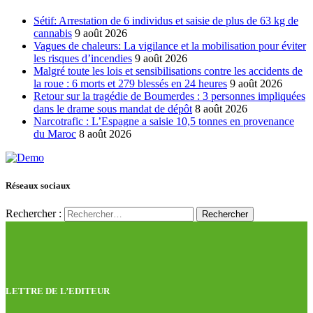
Sétif: Arrestation de 6 individus et saisie de plus de 63 kg de
cannabis
9 août 2026
Vagues de chaleurs: La vigilance et la mobilisation pour éviter
les risques d’incendies
9 août 2026
Malgré toute les lois et sensibilisations contre les accidents de
la roue : 6 morts et 279 blessés en 24 heures
9 août 2026
Retour sur la tragédie de Boumerdes : 3 personnes impliquées
dans le drame sous mandat de dépôt
8 août 2026
Narcotrafic : L’Espagne a saisie 10,5 tonnes en provenance
du Maroc
8 août 2026
Réseaux sociaux
Rechercher :
LETTRE DE L’EDITEUR