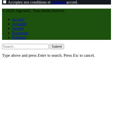
Acceptez nos conditions et
politique
accord.
© 2026 Algerie62. Tous droits réservés
Accueil
Actualité
Société
Economie
Politique
Submit
Type above and press
Enter
to search. Press
Esc
to cancel.