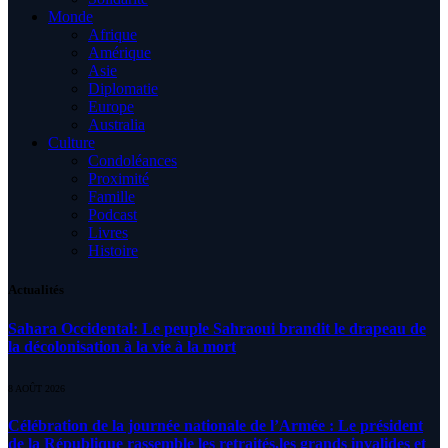
Monde
Afrique
Amérique
Asie
Diplomatie
Europe
Australia
Culture
Condoléances
Proximité
Famille
Podcast
Livres
Histoire
Actualités
Sahara Occidental: Le peuple Sahraoui brandit le drapeau de
la décolonisation à la vie à la mort
8 AOÛT 2026
Célébration de la journée nationale de l’Armée : Le président
de la République rassemble les retraités,les grands invalides et