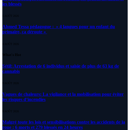
les blessés
5 AOÛT 2026
Ahmed Tessa pédagogue : » 4 langues pour un enfant du
primaire, ça déroute «
4 AOÛT 2026
What's Hot
Sétif: Arrestation de 6 individus et saisie de plus de 63 kg de
cannabis
9 AOÛT 2026
Vagues de chaleurs: La vigilance et la mobilisation pour éviter
les risques d’incendies
9 AOÛT 2026
Malgré toute les lois et sensibilisations contre les accidents de la
roue : 6 morts et 279 blessés en 24 heures